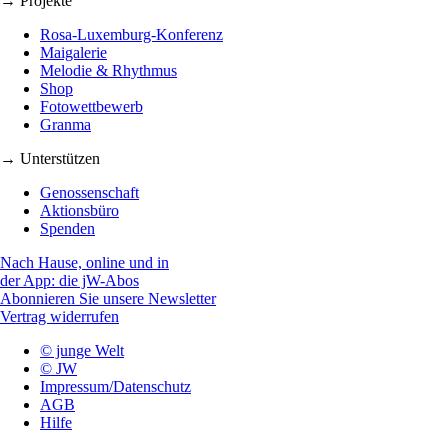
→ Projekte
Rosa-Luxemburg-Konferenz
Maigalerie
Melodie & Rhythmus
Shop
Fotowettbewerb
Granma
→ Unterstützen
Genossenschaft
Aktionsbüro
Spenden
Nach Hause, online und in
der App: die jW-Abos
Abonnieren Sie unsere Newsletter
Vertrag widerrufen
© junge Welt
© JW
Impressum/Datenschutz
AGB
Hilfe