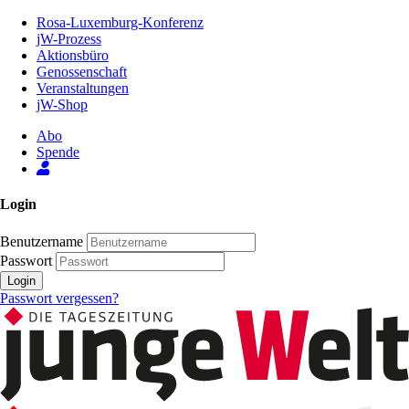
Zum
Rosa-Luxemburg-Konferenz
Inhalt
jW-Prozess
der
Aktionsbüro
Seite
Genossenschaft
Veranstaltungen
jW-Shop
Abo
Spende
Login
Benutzername
Passwort
Login
Passwort vergessen?