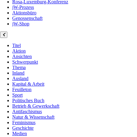
Rosa-Luxemburg-Konferenz
jW-Prozess
Aktionsbüro
Genossenschaft
jW-Shop
Titel
Aktion
Ansichten
Schwerpunkt
Thema
Inland
Ausland
Kapital & Arbeit
Feuilleton
Sport
Politisches Buch
Betrieb & Gewerkschaft
Antifaschismus
Natur & Wissenschaft
Feminismus
Geschichte
Medien