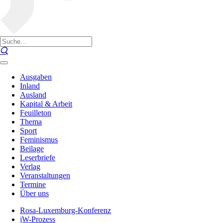
Ausgaben
Inland
Ausland
Kapital & Arbeit
Feuilleton
Thema
Sport
Feminismus
Beilage
Leserbriefe
Verlag
Veranstaltungen
Termine
Über uns
Rosa-Luxemburg-Konferenz
jW-Prozess