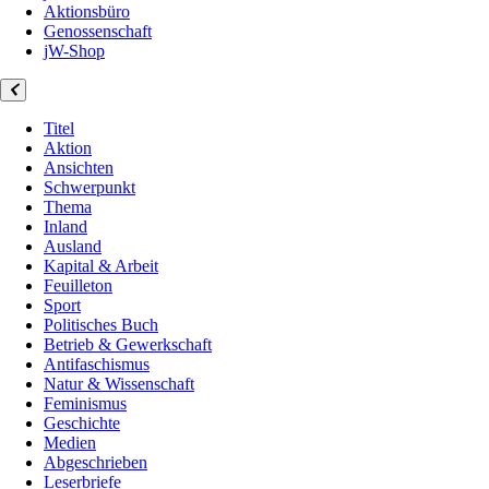
Aktionsbüro
Genossenschaft
jW-Shop
Titel
Aktion
Ansichten
Schwerpunkt
Thema
Inland
Ausland
Kapital & Arbeit
Feuilleton
Sport
Politisches Buch
Betrieb & Gewerkschaft
Antifaschismus
Natur & Wissenschaft
Feminismus
Geschichte
Medien
Abgeschrieben
Leserbriefe