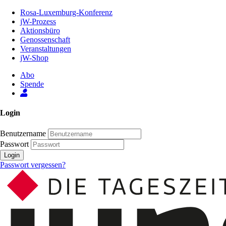
Zum
Rosa-Luxemburg-Konferenz
Inhalt
jW-Prozess
der
Aktionsbüro
Seite
Genossenschaft
Veranstaltungen
jW-Shop
Abo
Spende
Login
Benutzername
Passwort
Login
Passwort vergessen?