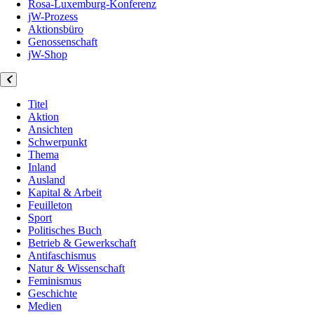
Rosa-Luxemburg-Konferenz
jW-Prozess
Aktionsbüro
Genossenschaft
jW-Shop
Titel
Aktion
Ansichten
Schwerpunkt
Thema
Inland
Ausland
Kapital & Arbeit
Feuilleton
Sport
Politisches Buch
Betrieb & Gewerkschaft
Antifaschismus
Natur & Wissenschaft
Feminismus
Geschichte
Medien