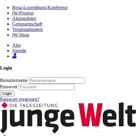
Zum
Rosa-Luxemburg-Konferenz
Inhalt
jW-Prozess
der
Aktionsbüro
Seite
Genossenschaft
Veranstaltungen
jW-Shop
Abo
Spende
Login
Benutzername
Passwort
Login
Passwort vergessen?