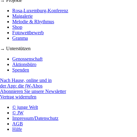
→ Projekte
Rosa-Luxemburg-Konferenz
Maigalerie
Melodie & Rhythmus
Shop
Fotowettbewerb
Granma
→ Unterstützen
Genossenschaft
Aktionsbüro
Spenden
Nach Hause, online und in
der App: die jW-Abos
Abonnieren Sie unsere Newsletter
Vertrag widerrufen
© junge Welt
© JW
Impressum/Datenschutz
AGB
Hilfe