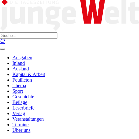
Ausgaben
Inland
Ausland
Kapital & Arbeit
Feuilleton
Thema
Sport
Geschichte
Beilage
Leserbriefe
Verlag
Veranstaltungen
Termine
Über uns