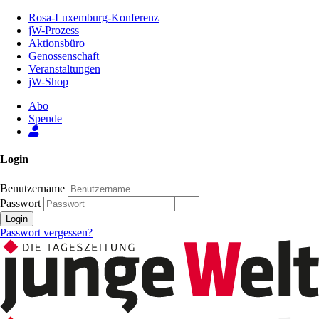
Zum
Rosa-Luxemburg-Konferenz
Inhalt
jW-Prozess
der
Aktionsbüro
Seite
Genossenschaft
Veranstaltungen
jW-Shop
Abo
Spende
Login
Benutzername
Passwort
Login
Passwort vergessen?