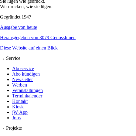
Sie lügen wie gedruckt.
Wir drucken, wie sie lügen.
Gegründet 1947
Ausgabe von heute
Herausgegeben von 3079 GenossInnen
Diese Website auf einen Blick
→ Service
Aboservice
Abo kündigen
Newsletter
Werben
Veranstaltungen
Terminkalender
Kontakt
Kiosk
jW-App
Jobs
→ Projekte