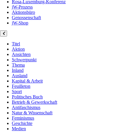
Rosa-Luxemburg-Konferenz
jW-Prozess
Aktionsbüro
Genossenschaft
jW-Shop
Titel
Aktion
Ansichten
Schwerpunkt
Thema
Inland
Ausland
Kapital & Arbeit
Feuilleton
Sport
Politisches Buch
Betrieb & Gewerkschaft
Antifaschismus
Natur & Wissenschaft
Feminismus
Geschichte
Medien