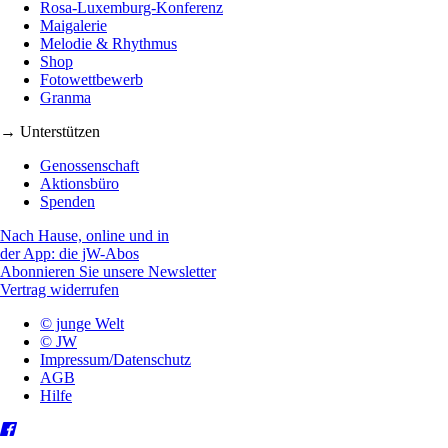
Rosa-Luxemburg-Konferenz
Maigalerie
Melodie & Rhythmus
Shop
Fotowettbewerb
Granma
→ Unterstützen
Genossenschaft
Aktionsbüro
Spenden
Nach Hause, online und in
der App: die jW-Abos
Abonnieren Sie unsere Newsletter
Vertrag widerrufen
© junge Welt
© JW
Impressum/Datenschutz
AGB
Hilfe