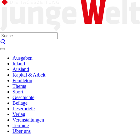
Ausgaben
Inland
Ausland
Kapital & Arbeit
Feuilleton
Thema
Sport
Geschichte
Beilage
Leserbriefe
Verlag
Veranstaltungen
Termine
Über uns