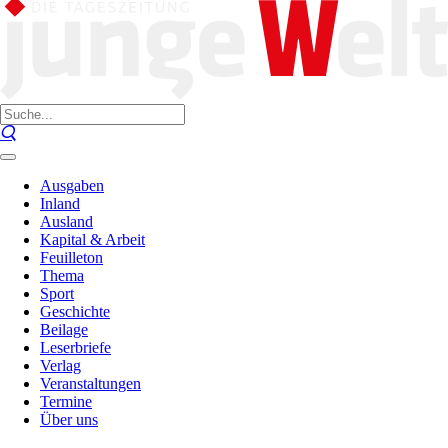
Ausgaben
Inland
Ausland
Kapital & Arbeit
Feuilleton
Thema
Sport
Geschichte
Beilage
Leserbriefe
Verlag
Veranstaltungen
Termine
Über uns