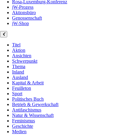
Rosa-Luxemburg-Konferenz
jW-Prozess
Aktionsbüro
Genossenschaft
jW-Shop
Titel
Aktion
Ansichten
Schwerpunkt
Thema
Inland
Ausland
Kapital & Arbeit
Feuilleton
Sport
Politisches Buch
Betrieb & Gewerkschaft
Antifaschismus
Natur & Wissenschaft
Feminismus
Geschichte
Medien