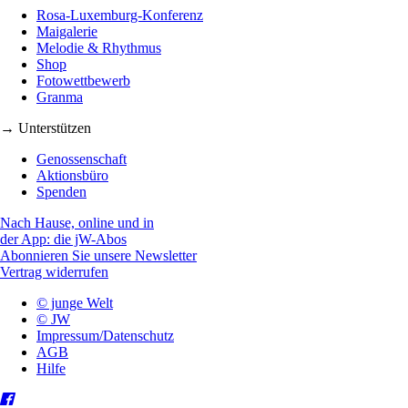
Rosa-Luxemburg-Konferenz
Maigalerie
Melodie & Rhythmus
Shop
Fotowettbewerb
Granma
→ Unterstützen
Genossenschaft
Aktionsbüro
Spenden
Nach Hause, online und in
der App: die jW-Abos
Abonnieren Sie unsere Newsletter
Vertrag widerrufen
© junge Welt
© JW
Impressum/Datenschutz
AGB
Hilfe