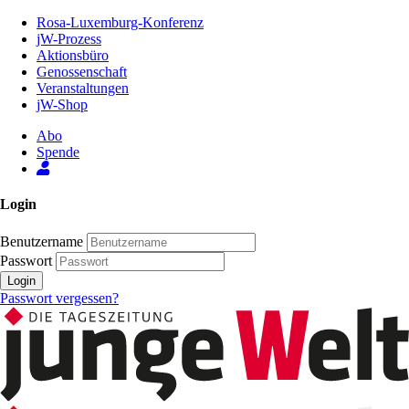
Zum
Rosa-Luxemburg-Konferenz
Inhalt
jW-Prozess
der
Aktionsbüro
Seite
Genossenschaft
Veranstaltungen
jW-Shop
Abo
Spende
Login
Benutzername
Passwort
Login
Passwort vergessen?