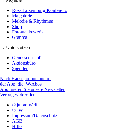
→ Projekte
Rosa-Luxemburg-Konferenz
Maigalerie
Melodie & Rhythmus
Shop
Fotowettbewerb
Granma
→ Unterstützen
Genossenschaft
Aktionsbüro
Spenden
Nach Hause, online und in
der App: die jW-Abos
Abonnieren Sie unsere Newsletter
Vertrag widerrufen
© junge Welt
© JW
Impressum/Datenschutz
AGB
Hilfe