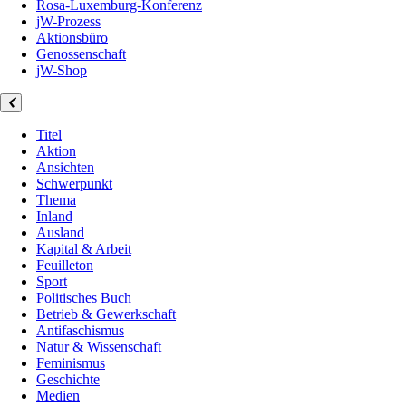
Rosa-Luxemburg-Konferenz
jW-Prozess
Aktionsbüro
Genossenschaft
jW-Shop
Titel
Aktion
Ansichten
Schwerpunkt
Thema
Inland
Ausland
Kapital & Arbeit
Feuilleton
Sport
Politisches Buch
Betrieb & Gewerkschaft
Antifaschismus
Natur & Wissenschaft
Feminismus
Geschichte
Medien