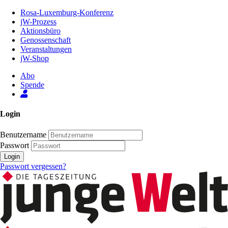
Zum
Rosa-Luxemburg-Konferenz
Inhalt
jW-Prozess
der
Aktionsbüro
Seite
Genossenschaft
Veranstaltungen
jW-Shop
Abo
Spende
Login
Benutzername
Passwort
Login
Passwort vergessen?