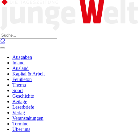
Ausgaben
Inland
Ausland
Kapital & Arbeit
Feuilleton
Thema
Sport
Geschichte
Beilage
Leserbriefe
Verlag
Veranstaltungen
Termine
Über uns