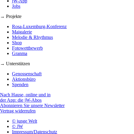
jW-App
Jobs
→ Projekte
Rosa-Luxemburg-Konferenz
Maigalerie
Melodie & Rhythmus
Shop
Fotowettbewerb
Granma
→ Unterstützen
Genossenschaft
Aktionsbüro
Spenden
Nach Hause, online und in
der App: die jW-Abos
Abonnieren Sie unsere Newsletter
Vertrag widerrufen
© junge Welt
© JW
Impressum/Datenschutz