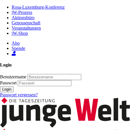
Zum
Rosa-Luxemburg-Konferenz
Inhalt
jW-Prozess
der
Aktionsbüro
Seite
Genossenschaft
Veranstaltungen
jW-Shop
Abo
Spende
Login
Benutzername
Passwort
Login
Passwort vergessen?