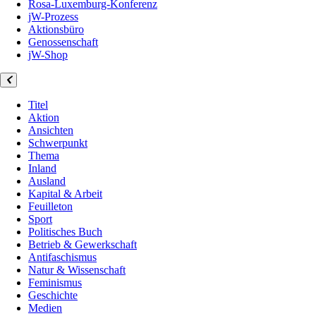
Rosa-Luxemburg-Konferenz
jW-Prozess
Aktionsbüro
Genossenschaft
jW-Shop
Titel
Aktion
Ansichten
Schwerpunkt
Thema
Inland
Ausland
Kapital & Arbeit
Feuilleton
Sport
Politisches Buch
Betrieb & Gewerkschaft
Antifaschismus
Natur & Wissenschaft
Feminismus
Geschichte
Medien