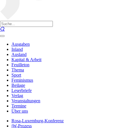
Ausgaben
Inland
Ausland
Kapital & Arbeit
Feuilleton
Thema
Sport
Feminismus
Beilage
Leserbriefe
Verlag
Veranstaltungen
Termine
Über uns
Rosa-Luxemburg-Konferenz
jW-Prozess