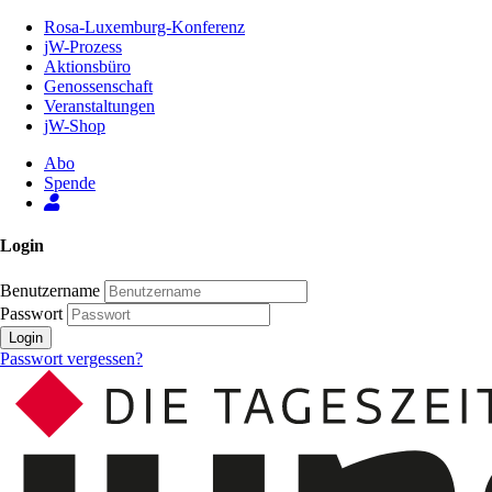
Zum
Rosa-Luxemburg-Konferenz
Inhalt
jW-Prozess
der
Aktionsbüro
Seite
Genossenschaft
Veranstaltungen
jW-Shop
Abo
Spende
Login
Benutzername
Passwort
Login
Passwort vergessen?