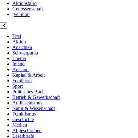
Aktionsbüro
Genossenschaft
jW-Shop
Titel
Aktion
Ansichten
Schwerpunkt
Thema
Inland
Ausland
Kapital & Arbeit
Feuilleton
Sport
Politisches Buch
Betrieb & Gewerkschaft
Antifaschismus
Natur & Wissenschaft
Feminismus
Geschichte
Medien
Abgeschrieben
Leserbriefe