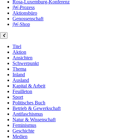
Rosa-Luxemburg-Konferenz
jW-Prozess
Aktionsbüro
Genossenschaft
jW-Shop
Titel
Aktion
Ansichten
Schwerpunkt
Thema
Inland
Ausland
Kapital & Arbeit
Feuilleton
Sport
Politisches Buch
Betrieb & Gewerkschaft
Antifaschismus
Natur & Wissenschaft
Feminismus
Geschichte
Medien