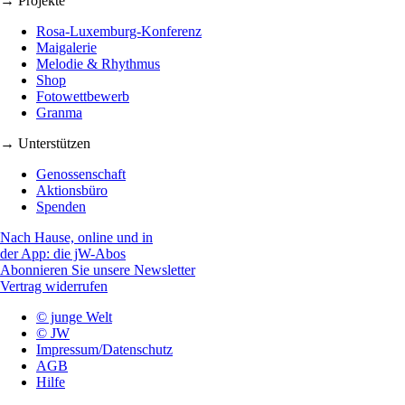
→ Projekte
Rosa-Luxemburg-Konferenz
Maigalerie
Melodie & Rhythmus
Shop
Fotowettbewerb
Granma
→ Unterstützen
Genossenschaft
Aktionsbüro
Spenden
Nach Hause, online und in
der App: die jW-Abos
Abonnieren Sie unsere Newsletter
Vertrag widerrufen
© junge Welt
© JW
Impressum/Datenschutz
AGB
Hilfe