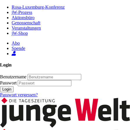
Zum
Rosa-Luxemburg-Konferenz
Inhalt
jW-Prozess
der
Aktionsbüro
Seite
Genossenschaft
Veranstaltungen
jW-Shop
Abo
Spende
Login
Benutzername
Passwort
Login
Passwort vergessen?