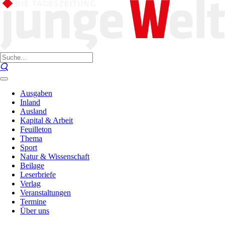
Ausgaben
Inland
Ausland
Kapital & Arbeit
Feuilleton
Thema
Sport
Natur & Wissenschaft
Beilage
Leserbriefe
Verlag
Veranstaltungen
Termine
Über uns