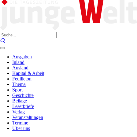
Ausgaben
Inland
Ausland
Kapital & Arbeit
Feuilleton
Thema
Sport
Geschichte
Beilage
Leserbriefe
Verlag
Veranstaltungen
Termine
Über uns