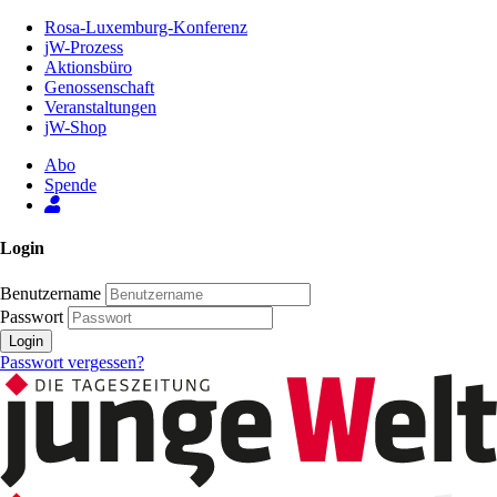
Zum
Rosa-Luxemburg-Konferenz
Inhalt
jW-Prozess
der
Aktionsbüro
Seite
Genossenschaft
Veranstaltungen
jW-Shop
Abo
Spende
Login
Benutzername
Passwort
Login
Passwort vergessen?