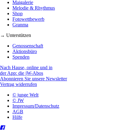
Maigalerie
Melodie & Rhythmus
Shop
Fotowettbewerb
Granma
→ Unterstützen
Genossenschaft
Aktionsbüro
Spenden
Nach Hause, online und in
der App: die jW-Abos
Abonnieren Sie unsere Newsletter
Vertrag widerrufen
© junge Welt
© JW
Impressum/Datenschutz
AGB
Hilfe