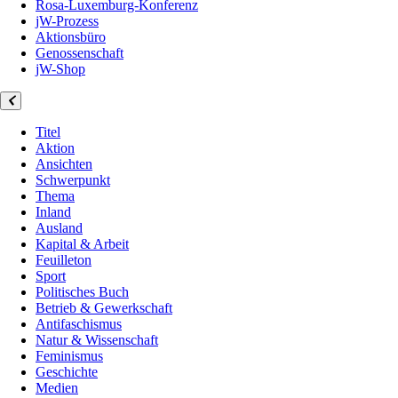
Rosa-Luxemburg-Konferenz
jW-Prozess
Aktionsbüro
Genossenschaft
jW-Shop
Titel
Aktion
Ansichten
Schwerpunkt
Thema
Inland
Ausland
Kapital & Arbeit
Feuilleton
Sport
Politisches Buch
Betrieb & Gewerkschaft
Antifaschismus
Natur & Wissenschaft
Feminismus
Geschichte
Medien