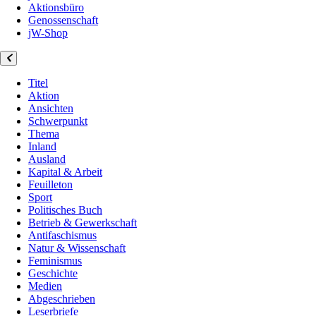
Aktionsbüro
Genossenschaft
jW-Shop
Titel
Aktion
Ansichten
Schwerpunkt
Thema
Inland
Ausland
Kapital & Arbeit
Feuilleton
Sport
Politisches Buch
Betrieb & Gewerkschaft
Antifaschismus
Natur & Wissenschaft
Feminismus
Geschichte
Medien
Abgeschrieben
Leserbriefe