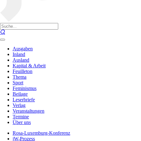
Ausgaben
Inland
Ausland
Kapital & Arbeit
Feuilleton
Thema
Sport
Feminismus
Beilage
Leserbriefe
Verlag
Veranstaltungen
Termine
Über uns
Rosa-Luxemburg-Konferenz
jW-Prozess