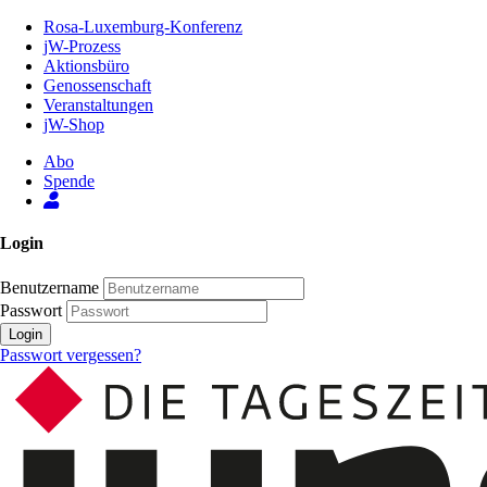
Zum
Rosa-Luxemburg-Konferenz
Inhalt
jW-Prozess
der
Aktionsbüro
Seite
Genossenschaft
Veranstaltungen
jW-Shop
Abo
Spende
Login
Benutzername
Passwort
Login
Passwort vergessen?