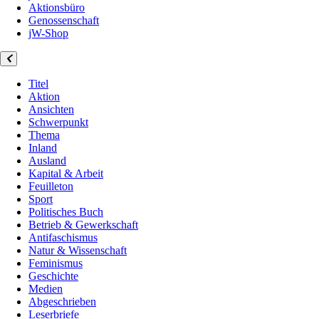
Aktionsbüro
Genossenschaft
jW-Shop
Titel
Aktion
Ansichten
Schwerpunkt
Thema
Inland
Ausland
Kapital & Arbeit
Feuilleton
Sport
Politisches Buch
Betrieb & Gewerkschaft
Antifaschismus
Natur & Wissenschaft
Feminismus
Geschichte
Medien
Abgeschrieben
Leserbriefe