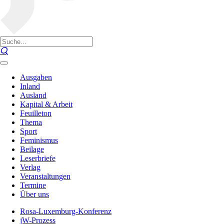
Ausgaben
Inland
Ausland
Kapital & Arbeit
Feuilleton
Thema
Sport
Feminismus
Beilage
Leserbriefe
Verlag
Veranstaltungen
Termine
Über uns
Rosa-Luxemburg-Konferenz
jW-Prozess