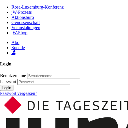
Zum
Rosa-Luxemburg-Konferenz
Inhalt
jW-Prozess
der
Aktionsbüro
Seite
Genossenschaft
Veranstaltungen
jW-Shop
Abo
Spende
Login
Benutzername
Passwort
Login
Passwort vergessen?