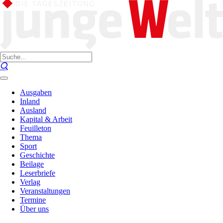
Ausgaben
Inland
Ausland
Kapital & Arbeit
Feuilleton
Thema
Sport
Geschichte
Beilage
Leserbriefe
Verlag
Veranstaltungen
Termine
Über uns