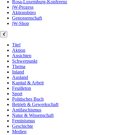
Rosa-Luxemburg-Konferenz
jW-Prozess
Aktionsbüro
Genossenschaft
jW-Shop
Titel
Aktion
Ansichten
Schwerpunkt
Thema
Inland
Ausland
Kapital & Arbeit
Feuilleton
Sport
Politisches Buch
Betrieb & Gewerkschaft
Antifaschismus
Natur & Wissenschaft
Feminismus
Geschichte
Medien