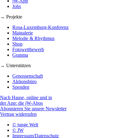
jW-App
Jobs
→ Projekte
Rosa-Luxemburg-Konferenz
Maigalerie
Melodie & Rhythmus
Shop
Fotowettbewerb
Granma
→ Unterstützen
Genossenschaft
Aktionsbüro
Spenden
Nach Hause, online und in
der App: die jW-Abos
Abonnieren Sie unsere Newsletter
Vertrag widerrufen
© junge Welt
© JW
Impressum/Datenschutz