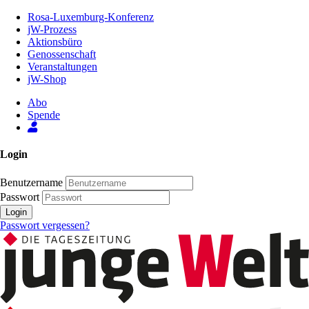
Zum
Rosa-Luxemburg-Konferenz
Inhalt
jW-Prozess
der
Aktionsbüro
Seite
Genossenschaft
Veranstaltungen
jW-Shop
Abo
Spende
Login
Benutzername
Passwort
Login
Passwort vergessen?