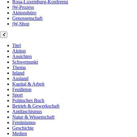
Rosa-Luxemburg-Konferenz
jW-Prozess
Aktionsbüro
Genossenschaft
jW-Shop
Titel
Aktion
Ansichten
Schwerpunkt
Thema
Inland
Ausland
Kapital & Arbeit
Feuilleton
Sport
Politisches Buch
Betrieb & Gewerkschaft
Antifaschismus
Natur & Wissenschaft
Feminismus
Geschichte
Medien