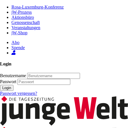
Zum
Rosa-Luxemburg-Konferenz
Inhalt
jW-Prozess
der
Aktionsbüro
Seite
Genossenschaft
Veranstaltungen
jW-Shop
Abo
Spende
Login
Benutzername
Passwort
Login
Passwort vergessen?