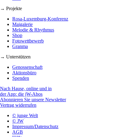
→ Projekte
Rosa-Luxemburg-Konferenz
Maigalerie
Melodie & Rhythmus
Shop
Fotowettbewerb
Granma
→ Unterstützen
Genossenschaft
Aktionsbüro
Spenden
Nach Hause, online und in
der App: die jW-Abos
Abonnieren Sie unsere Newsletter
Vertrag widerrufen
© junge Welt
© JW
Impressum/Datenschutz
AGB