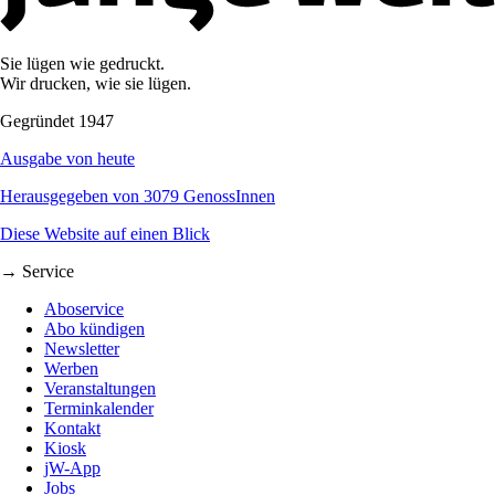
Sie lügen wie gedruckt.
Wir drucken, wie sie lügen.
Gegründet 1947
Ausgabe von heute
Herausgegeben von 3079 GenossInnen
Diese Website auf einen Blick
→ Service
Aboservice
Abo kündigen
Newsletter
Werben
Veranstaltungen
Terminkalender
Kontakt
Kiosk
jW-App
Jobs