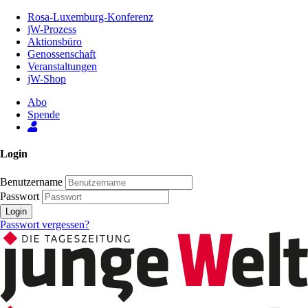
Zum
Rosa-Luxemburg-Konferenz
Inhalt
jW-Prozess
der
Aktionsbüro
Seite
Genossenschaft
Veranstaltungen
jW-Shop
Abo
Spende
Login
Benutzername
Passwort
Login
Passwort vergessen?