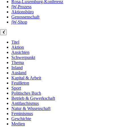
Rosa-Luxemburg-Konferenz
jW-Prozess
Aktionsbüro
Genossenschaft
jW-Shop
Titel
Aktion
Ansichten
Schwerpunkt
Thema
Inland
Ausland
Kapital & Arbeit
Feuilleton
Sport
Politisches Buch
Betrieb & Gewerkschaft
Antifaschismus
Natur & Wissenschaft
Feminismus
Geschichte
Medien