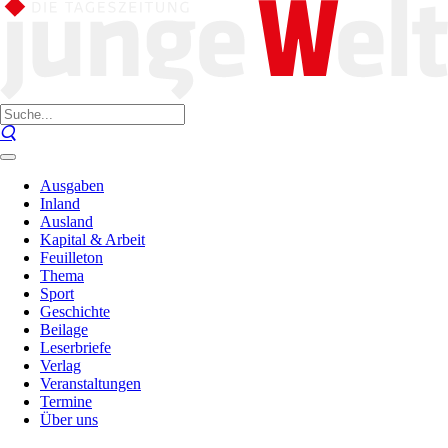
Ausgaben
Inland
Ausland
Kapital & Arbeit
Feuilleton
Thema
Sport
Geschichte
Beilage
Leserbriefe
Verlag
Veranstaltungen
Termine
Über uns