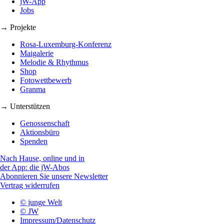
jW-App
Jobs
→ Projekte
Rosa-Luxemburg-Konferenz
Maigalerie
Melodie & Rhythmus
Shop
Fotowettbewerb
Granma
→ Unterstützen
Genossenschaft
Aktionsbüro
Spenden
Nach Hause, online und in
der App: die jW-Abos
Abonnieren Sie unsere Newsletter
Vertrag widerrufen
© junge Welt
© JW
Impressum/Datenschutz