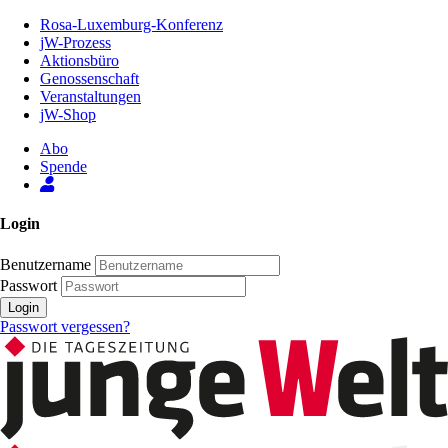
Zum
Rosa-Luxemburg-Konferenz
Inhalt
jW-Prozess
der
Aktionsbüro
Seite
Genossenschaft
Veranstaltungen
jW-Shop
Abo
Spende
Login
Benutzername
Passwort
Login
Passwort vergessen?