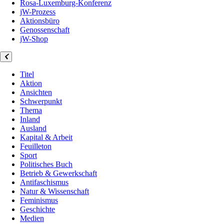
Rosa-Luxemburg-Konferenz
jW-Prozess
Aktionsbüro
Genossenschaft
jW-Shop
Titel
Aktion
Ansichten
Schwerpunkt
Thema
Inland
Ausland
Kapital & Arbeit
Feuilleton
Sport
Politisches Buch
Betrieb & Gewerkschaft
Antifaschismus
Natur & Wissenschaft
Feminismus
Geschichte
Medien