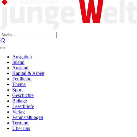
Ausgaben
Inland
Ausland
Kapital & Arbeit
Feuilleton
Thema
Sport
Geschichte
Beilage
Leserbriefe
Verlag
Veranstaltungen
Termine
Über uns