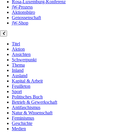
Rosa-Luxemburg-Konferenz
jW-Prozess
Aktionsbüro
Genossenschaft
jW-Shop
Titel
Aktion
Ansichten
Schwerpunkt
Thema
Inland
Ausland
Kapital & Arbeit
Feuilleton
Sport
Politisches Buch
Betrieb & Gewerkschaft
Antifaschismus
Natur & Wissenschaft
Feminismus
Geschichte
Medien