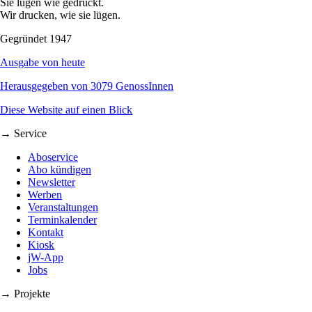
Sie lügen wie gedruckt.
Wir drucken, wie sie lügen.
Gegründet 1947
Ausgabe von heute
Herausgegeben von 3079 GenossInnen
Diese Website auf einen Blick
→ Service
Aboservice
Abo kündigen
Newsletter
Werben
Veranstaltungen
Terminkalender
Kontakt
Kiosk
jW-App
Jobs
→ Projekte