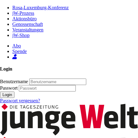
Zum
Rosa-Luxemburg-Konferenz
Inhalt
jW-Prozess
der
Aktionsbüro
Seite
Genossenschaft
Veranstaltungen
jW-Shop
Abo
Spende
Login
Benutzername
Passwort
Login
Passwort vergessen?