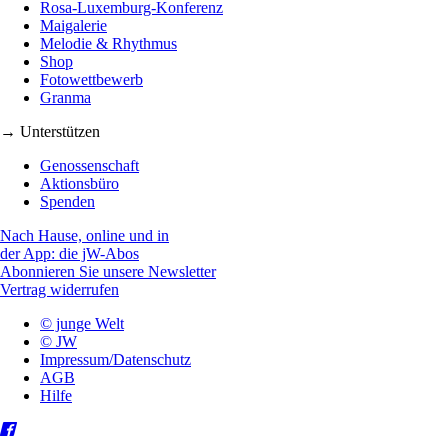
Rosa-Luxemburg-Konferenz
Maigalerie
Melodie & Rhythmus
Shop
Fotowettbewerb
Granma
→ Unterstützen
Genossenschaft
Aktionsbüro
Spenden
Nach Hause, online und in
der App: die jW-Abos
Abonnieren Sie unsere Newsletter
Vertrag widerrufen
© junge Welt
© JW
Impressum/Datenschutz
AGB
Hilfe