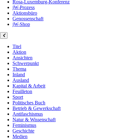
Rosa-Luxemburg-Konferenz
jW-Prozess
Aktionsbüro
Genossenschaft
jW-Shop
Titel
Aktion
Ansichten
Schwerpunkt
Thema
Inland
Ausland
Kapital & Arbeit
Feuilleton
Sport
Politisches Buch
Betrieb & Gewerkschaft
Antifaschismus
Natur & Wissenschaft
Feminismus
Geschichte
Medien