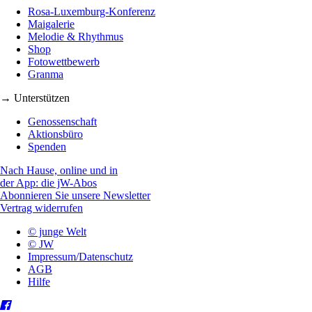
Rosa-Luxemburg-Konferenz
Maigalerie
Melodie & Rhythmus
Shop
Fotowettbewerb
Granma
→ Unterstützen
Genossenschaft
Aktionsbüro
Spenden
Nach Hause, online und in
der App: die jW-Abos
Abonnieren Sie unsere Newsletter
Vertrag widerrufen
© junge Welt
© JW
Impressum/Datenschutz
AGB
Hilfe