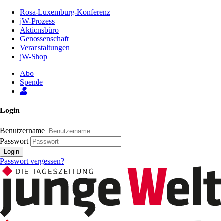
Zum
Rosa-Luxemburg-Konferenz
Inhalt
jW-Prozess
der
Aktionsbüro
Seite
Genossenschaft
Veranstaltungen
jW-Shop
Abo
Spende
Login
Benutzername
Passwort
Login
Passwort vergessen?