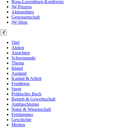
Rosa-Luxemburg-Konferenz
jW-Prozess
Aktionsbüro
Genossenschaft
jW-Shop
Titel
Aktion
Ansichten
Schwerpunkt
Thema
Inland
Ausland
Kapital & Arbeit
Feuilleton
Sport
Politisches Buch
Betrieb & Gewerkschaft
Antifaschismus
Natur & Wissenschaft
Feminismus
Geschichte
Medien