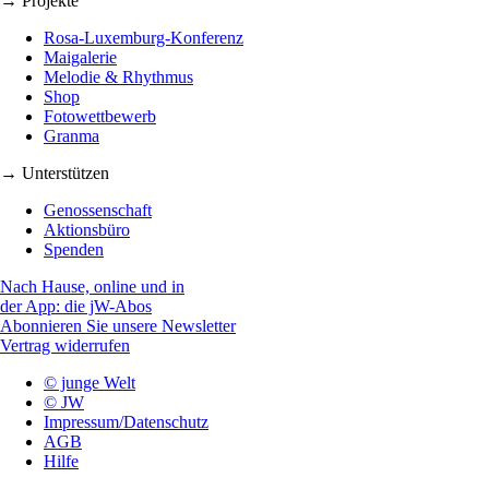
→ Projekte
Rosa-Luxemburg-Konferenz
Maigalerie
Melodie & Rhythmus
Shop
Fotowettbewerb
Granma
→ Unterstützen
Genossenschaft
Aktionsbüro
Spenden
Nach Hause, online und in
der App: die jW-Abos
Abonnieren Sie unsere Newsletter
Vertrag widerrufen
© junge Welt
© JW
Impressum/Datenschutz
AGB
Hilfe