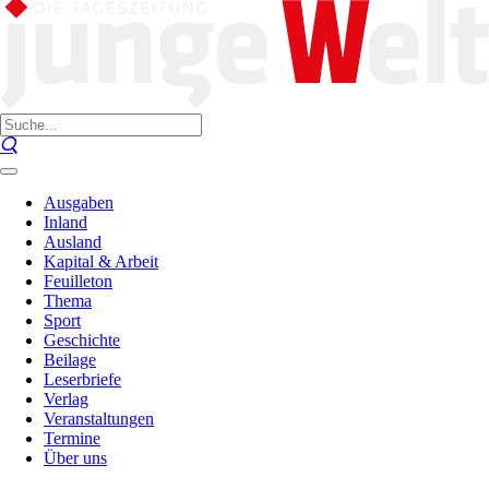
Ausgaben
Inland
Ausland
Kapital & Arbeit
Feuilleton
Thema
Sport
Geschichte
Beilage
Leserbriefe
Verlag
Veranstaltungen
Termine
Über uns