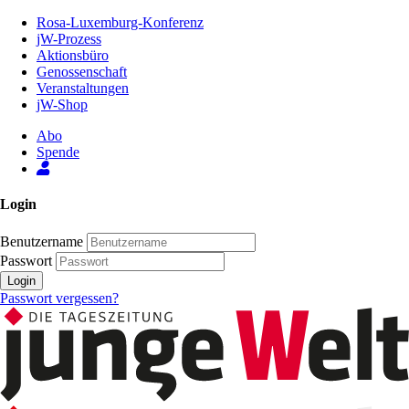
Zum
Rosa-Luxemburg-Konferenz
Inhalt
jW-Prozess
der
Aktionsbüro
Seite
Genossenschaft
Veranstaltungen
jW-Shop
Abo
Spende
Login
Benutzername
Passwort
Login
Passwort vergessen?