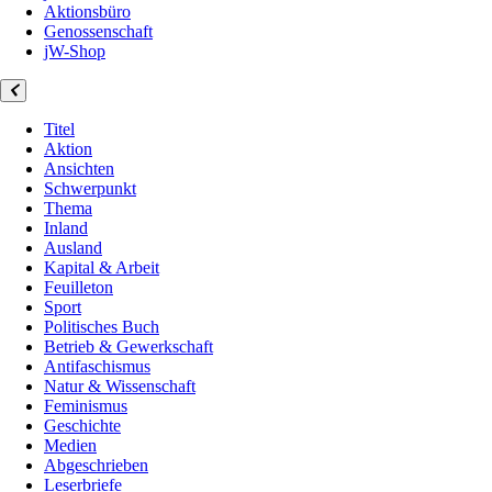
Aktionsbüro
Genossenschaft
jW-Shop
Titel
Aktion
Ansichten
Schwerpunkt
Thema
Inland
Ausland
Kapital & Arbeit
Feuilleton
Sport
Politisches Buch
Betrieb & Gewerkschaft
Antifaschismus
Natur & Wissenschaft
Feminismus
Geschichte
Medien
Abgeschrieben
Leserbriefe