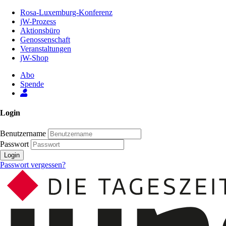
Zum
Rosa-Luxemburg-Konferenz
Inhalt
jW-Prozess
der
Aktionsbüro
Seite
Genossenschaft
Veranstaltungen
jW-Shop
Abo
Spende
Login
Benutzername
Passwort
Login
Passwort vergessen?