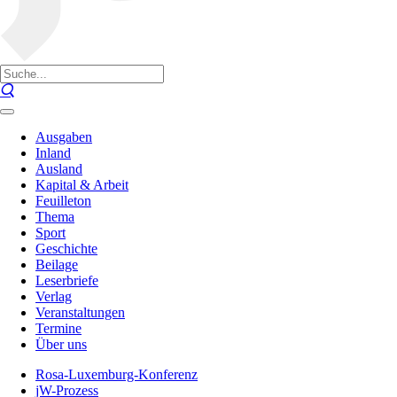
Ausgaben
Inland
Ausland
Kapital & Arbeit
Feuilleton
Thema
Sport
Geschichte
Beilage
Leserbriefe
Verlag
Veranstaltungen
Termine
Über uns
Rosa-Luxemburg-Konferenz
jW-Prozess