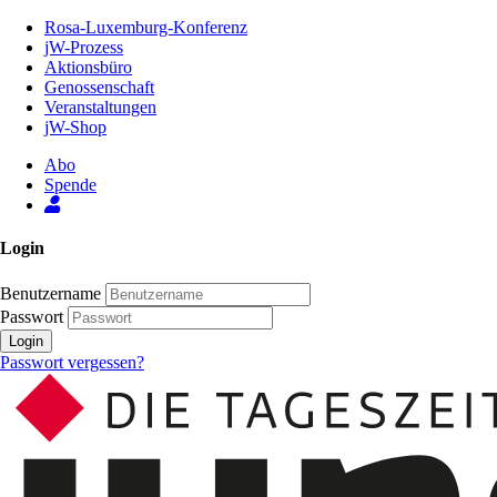
Zum
Rosa-Luxemburg-Konferenz
Inhalt
jW-Prozess
der
Aktionsbüro
Seite
Genossenschaft
Veranstaltungen
jW-Shop
Abo
Spende
Login
Benutzername
Passwort
Login
Passwort vergessen?