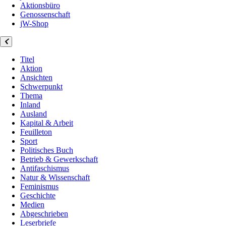
Aktionsbüro
Genossenschaft
jW-Shop
Titel
Aktion
Ansichten
Schwerpunkt
Thema
Inland
Ausland
Kapital & Arbeit
Feuilleton
Sport
Politisches Buch
Betrieb & Gewerkschaft
Antifaschismus
Natur & Wissenschaft
Feminismus
Geschichte
Medien
Abgeschrieben
Leserbriefe