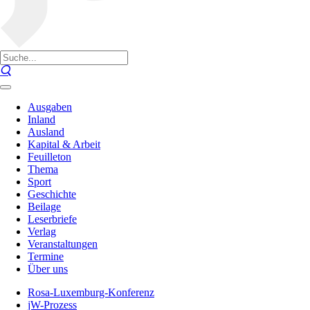
Ausgaben
Inland
Ausland
Kapital & Arbeit
Feuilleton
Thema
Sport
Geschichte
Beilage
Leserbriefe
Verlag
Veranstaltungen
Termine
Über uns
Rosa-Luxemburg-Konferenz
jW-Prozess