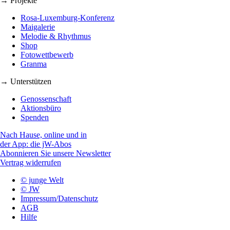
→ Projekte
Rosa-Luxemburg-Konferenz
Maigalerie
Melodie & Rhythmus
Shop
Fotowettbewerb
Granma
→ Unterstützen
Genossenschaft
Aktionsbüro
Spenden
Nach Hause, online und in
der App: die jW-Abos
Abonnieren Sie unsere Newsletter
Vertrag widerrufen
© junge Welt
© JW
Impressum/Datenschutz
AGB
Hilfe