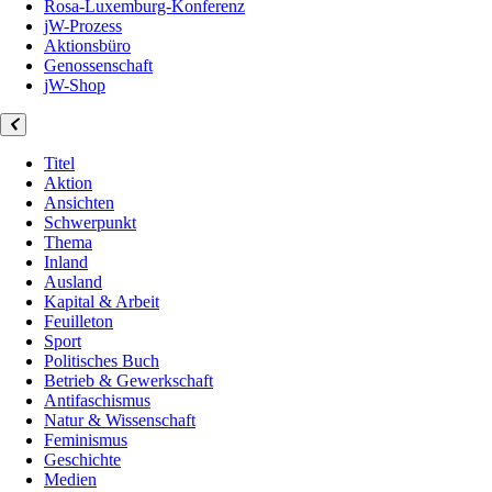
Rosa-Luxemburg-Konferenz
jW-Prozess
Aktionsbüro
Genossenschaft
jW-Shop
Titel
Aktion
Ansichten
Schwerpunkt
Thema
Inland
Ausland
Kapital & Arbeit
Feuilleton
Sport
Politisches Buch
Betrieb & Gewerkschaft
Antifaschismus
Natur & Wissenschaft
Feminismus
Geschichte
Medien