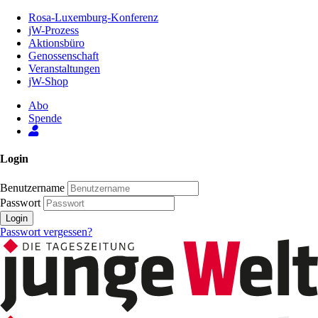
Zum
Rosa-Luxemburg-Konferenz
Inhalt
jW-Prozess
der
Aktionsbüro
Seite
Genossenschaft
Veranstaltungen
jW-Shop
Abo
Spende
Login
Benutzername
Passwort
Login
Passwort vergessen?