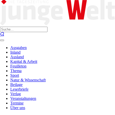
Ausgaben
Inland
Ausland
Kapital & Arbeit
Feuilleton
Thema
Sport
Natur & Wissenschaft
Beilage
Leserbriefe
Verlag
Veranstaltungen
Termine
Über uns