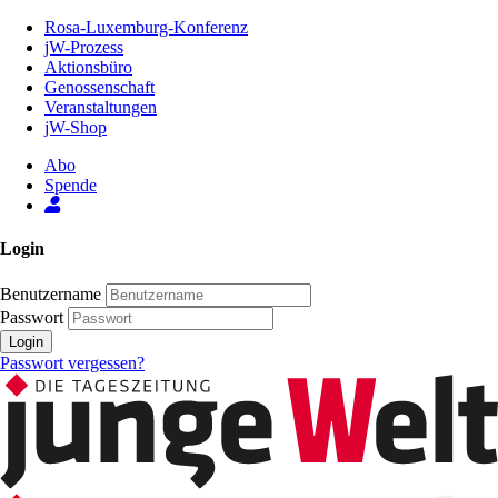
Zum
Rosa-Luxemburg-Konferenz
Inhalt
jW-Prozess
der
Aktionsbüro
Seite
Genossenschaft
Veranstaltungen
jW-Shop
Abo
Spende
Login
Benutzername
Passwort
Login
Passwort vergessen?