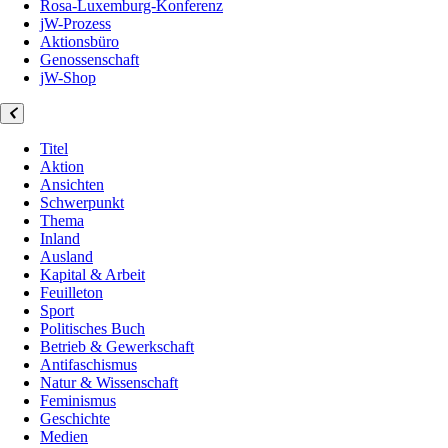
Rosa-Luxemburg-Konferenz
jW-Prozess
Aktionsbüro
Genossenschaft
jW-Shop
Titel
Aktion
Ansichten
Schwerpunkt
Thema
Inland
Ausland
Kapital & Arbeit
Feuilleton
Sport
Politisches Buch
Betrieb & Gewerkschaft
Antifaschismus
Natur & Wissenschaft
Feminismus
Geschichte
Medien