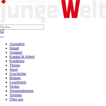
Ausgaben
Inland
Ausland
Kapital & Arbeit
Feuilleton
Thema
Sport
Geschichte
Beilage
Leserbriefe
Verlag
Veranstaltungen
Termine
Über uns