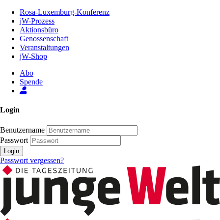
Zum
Rosa-Luxemburg-Konferenz
Inhalt
jW-Prozess
der
Aktionsbüro
Seite
Genossenschaft
Veranstaltungen
jW-Shop
Abo
Spende
Login
Benutzername
Passwort
Login
Passwort vergessen?