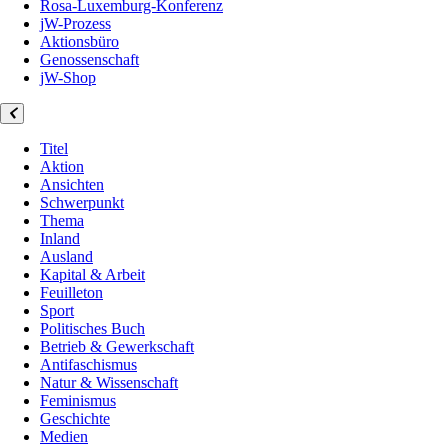
Rosa-Luxemburg-Konferenz
jW-Prozess
Aktionsbüro
Genossenschaft
jW-Shop
Titel
Aktion
Ansichten
Schwerpunkt
Thema
Inland
Ausland
Kapital & Arbeit
Feuilleton
Sport
Politisches Buch
Betrieb & Gewerkschaft
Antifaschismus
Natur & Wissenschaft
Feminismus
Geschichte
Medien