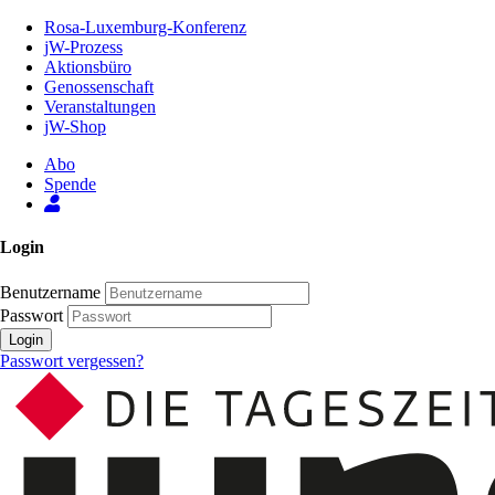
Zum
Rosa-Luxemburg-Konferenz
Inhalt
jW-Prozess
der
Aktionsbüro
Seite
Genossenschaft
Veranstaltungen
jW-Shop
Abo
Spende
Login
Benutzername
Passwort
Login
Passwort vergessen?