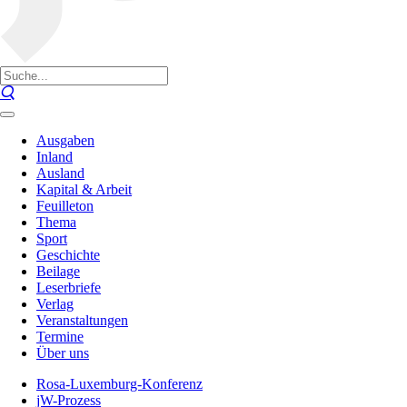
Ausgaben
Inland
Ausland
Kapital & Arbeit
Feuilleton
Thema
Sport
Geschichte
Beilage
Leserbriefe
Verlag
Veranstaltungen
Termine
Über uns
Rosa-Luxemburg-Konferenz
jW-Prozess