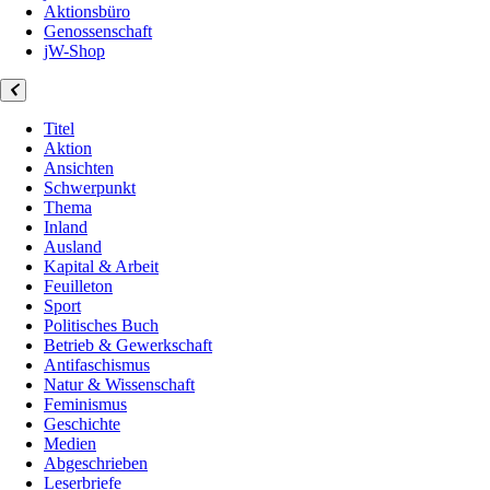
Aktionsbüro
Genossenschaft
jW-Shop
Titel
Aktion
Ansichten
Schwerpunkt
Thema
Inland
Ausland
Kapital & Arbeit
Feuilleton
Sport
Politisches Buch
Betrieb & Gewerkschaft
Antifaschismus
Natur & Wissenschaft
Feminismus
Geschichte
Medien
Abgeschrieben
Leserbriefe