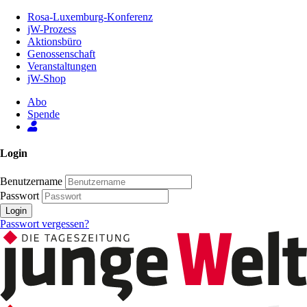
Zum
Rosa-Luxemburg-Konferenz
Inhalt
jW-Prozess
der
Aktionsbüro
Seite
Genossenschaft
Veranstaltungen
jW-Shop
Abo
Spende
Login
Benutzername
Passwort
Login
Passwort vergessen?