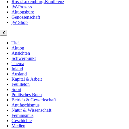
Rosa-Luxemburg-Konferenz
jW-Prozess
Aktionsbüro
Genossenschaft
jW-Shop
Titel
Aktion
Ansichten
Schwerpunkt
Thema
Inland
Ausland
Kapital & Arbeit
Feuilleton
Sport
Politisches Buch
Betrieb & Gewerkschaft
Antifaschismus
Natur & Wissenschaft
Feminismus
Geschichte
Medien