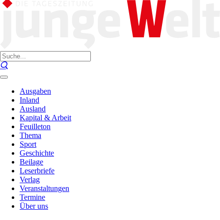
Ausgaben
Inland
Ausland
Kapital & Arbeit
Feuilleton
Thema
Sport
Geschichte
Beilage
Leserbriefe
Verlag
Veranstaltungen
Termine
Über uns