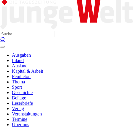
Ausgaben
Inland
Ausland
Kapital & Arbeit
Feuilleton
Thema
Sport
Geschichte
Beilage
Leserbriefe
Verlag
Veranstaltungen
Termine
Über uns