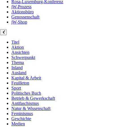
Rosa-Luxemburg-Konferenz
jW-Prozess
Aktionsbüro
Genossenschaft
jW-Shop
Titel
Aktion
Ansichten
Schwerpunkt
Thema
Inland
Ausland
Kapital & Arbeit
Feuilleton
Sport
Politisches Buch
Betrieb & Gewerkschaft
Antifaschismus
Natur & Wissenschaft
Feminismus
Geschichte
Medien