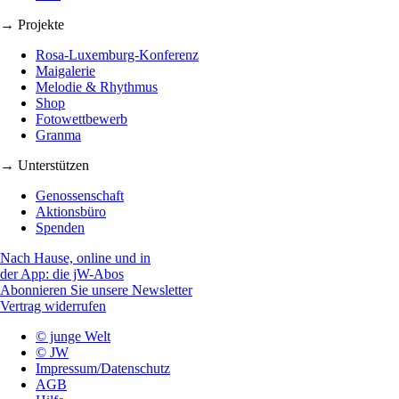
→ Projekte
Rosa-Luxemburg-Konferenz
Maigalerie
Melodie & Rhythmus
Shop
Fotowettbewerb
Granma
→ Unterstützen
Genossenschaft
Aktionsbüro
Spenden
Nach Hause, online und in
der App: die jW-Abos
Abonnieren Sie unsere Newsletter
Vertrag widerrufen
© junge Welt
© JW
Impressum/Datenschutz
AGB