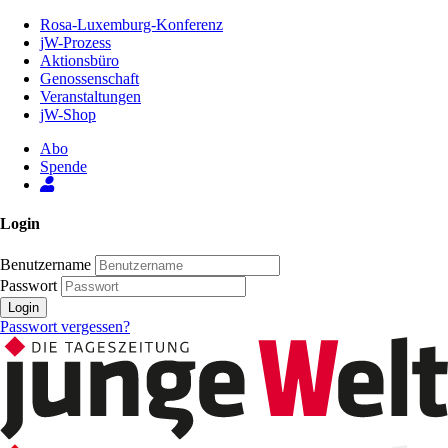
Zum
Rosa-Luxemburg-Konferenz
Inhalt
jW-Prozess
der
Aktionsbüro
Seite
Genossenschaft
Veranstaltungen
jW-Shop
Abo
Spende
Login
Benutzername
Passwort
Login
Passwort vergessen?