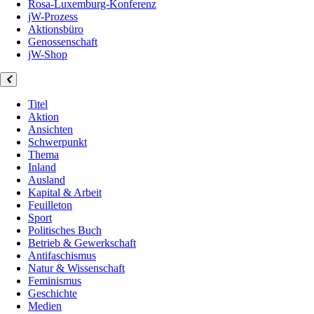
Rosa-Luxemburg-Konferenz
jW-Prozess
Aktionsbüro
Genossenschaft
jW-Shop
Titel
Aktion
Ansichten
Schwerpunkt
Thema
Inland
Ausland
Kapital & Arbeit
Feuilleton
Sport
Politisches Buch
Betrieb & Gewerkschaft
Antifaschismus
Natur & Wissenschaft
Feminismus
Geschichte
Medien