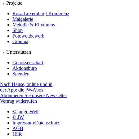
→ Projekte
Rosa-Luxemburg-Konferenz
Maigalerie
Melodie & Rhythmus
Shop
Fotowettbewerb
Granma
→ Unterstützen
Genossenschaft
Aktionsbüro
Spenden
Nach Hause, online und in
der App: die jW-Abos
Abonnieren Sie unsere Newsletter
Vertrag widerrufen
© junge Welt
© JW
Impressum/Datenschutz
AGB
Hilfe