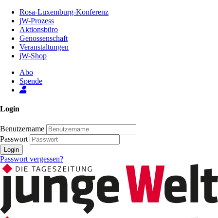
Zum
Rosa-Luxemburg-Konferenz
Inhalt
jW-Prozess
der
Aktionsbüro
Seite
Genossenschaft
Veranstaltungen
jW-Shop
Abo
Spende
Login
Benutzername
Passwort
Login
Passwort vergessen?