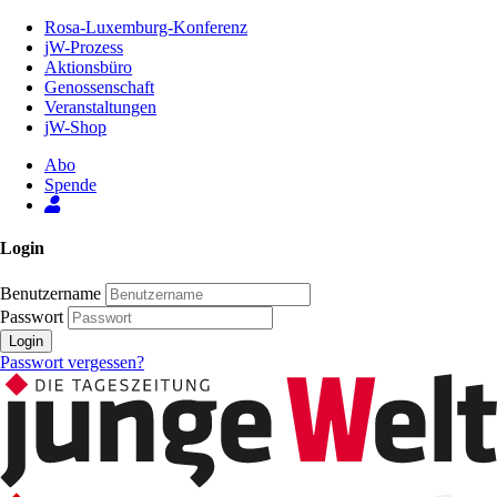
Zum
Rosa-Luxemburg-Konferenz
Inhalt
jW-Prozess
der
Aktionsbüro
Seite
Genossenschaft
Veranstaltungen
jW-Shop
Abo
Spende
Login
Benutzername
Passwort
Login
Passwort vergessen?