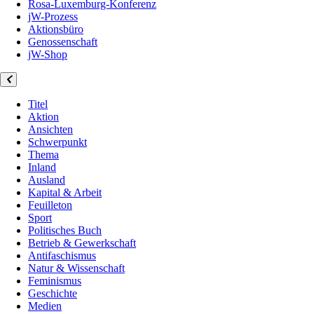
Rosa-Luxemburg-Konferenz
jW-Prozess
Aktionsbüro
Genossenschaft
jW-Shop
Titel
Aktion
Ansichten
Schwerpunkt
Thema
Inland
Ausland
Kapital & Arbeit
Feuilleton
Sport
Politisches Buch
Betrieb & Gewerkschaft
Antifaschismus
Natur & Wissenschaft
Feminismus
Geschichte
Medien