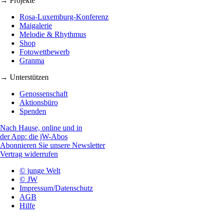
→ Projekte
Rosa-Luxemburg-Konferenz
Maigalerie
Melodie & Rhythmus
Shop
Fotowettbewerb
Granma
→ Unterstützen
Genossenschaft
Aktionsbüro
Spenden
Nach Hause, online und in
der App: die jW-Abos
Abonnieren Sie unsere Newsletter
Vertrag widerrufen
© junge Welt
© JW
Impressum/Datenschutz
AGB
Hilfe