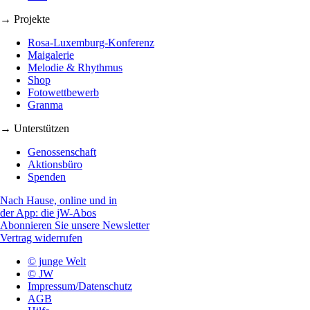
→ Projekte
Rosa-Luxemburg-Konferenz
Maigalerie
Melodie & Rhythmus
Shop
Fotowettbewerb
Granma
→ Unterstützen
Genossenschaft
Aktionsbüro
Spenden
Nach Hause, online und in
der App: die jW-Abos
Abonnieren Sie unsere Newsletter
Vertrag widerrufen
© junge Welt
© JW
Impressum/Datenschutz
AGB