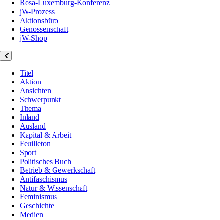
Rosa-Luxemburg-Konferenz
jW-Prozess
Aktionsbüro
Genossenschaft
jW-Shop
Titel
Aktion
Ansichten
Schwerpunkt
Thema
Inland
Ausland
Kapital & Arbeit
Feuilleton
Sport
Politisches Buch
Betrieb & Gewerkschaft
Antifaschismus
Natur & Wissenschaft
Feminismus
Geschichte
Medien