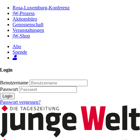
Zum
Rosa-Luxemburg-Konferenz
Inhalt
jW-Prozess
der
Aktionsbüro
Seite
Genossenschaft
Veranstaltungen
jW-Shop
Abo
Spende
Login
Benutzername
Passwort
Login
Passwort vergessen?