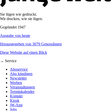
Sie lügen wie gedruckt.
Wir drucken, wie sie lügen.
Gegründet 1947
Ausgabe von heute
Herausgegeben von 3079 GenossInnen
Diese Website auf einen Blick
→ Service
Aboservice
Abo kündigen
Newsletter
Werben
Veranstaltungen
Terminkalender
Kontakt
Kiosk
jW-App
Jobs