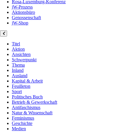
Rosa-Luxemburg-Konferenz
jW-Prozess
Aktionsbüro
Genossenschaft
jW-Shop
Titel
Aktion
Ansichten
Schwerpunkt
Thema
Inland
Ausland
Kapital & Arbeit
Feuilleton
Sport
Politisches Buch
Betrieb & Gewerkschaft
Antifaschismus
Natur & Wissenschaft
Feminismus
Geschichte
Medien