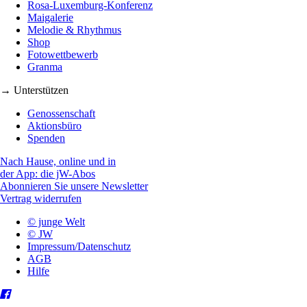
Rosa-Luxemburg-Konferenz
Maigalerie
Melodie & Rhythmus
Shop
Fotowettbewerb
Granma
→ Unterstützen
Genossenschaft
Aktionsbüro
Spenden
Nach Hause, online und in
der App: die jW-Abos
Abonnieren Sie unsere Newsletter
Vertrag widerrufen
© junge Welt
© JW
Impressum/Datenschutz
AGB
Hilfe