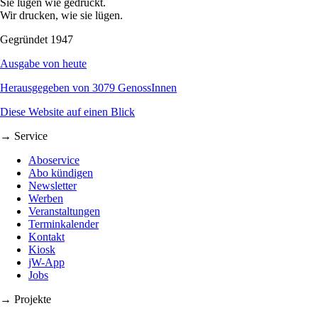
Sie lügen wie gedruckt.
Wir drucken, wie sie lügen.
Gegründet 1947
Ausgabe von heute
Herausgegeben von 3079 GenossInnen
Diese Website auf einen Blick
→ Service
Aboservice
Abo kündigen
Newsletter
Werben
Veranstaltungen
Terminkalender
Kontakt
Kiosk
jW-App
Jobs
→ Projekte