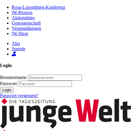
Zum
Rosa-Luxemburg-Konferenz
Inhalt
jW-Prozess
der
Aktionsbüro
Seite
Genossenschaft
Veranstaltungen
jW-Shop
Abo
Spende
Login
Benutzername
Passwort
Login
Passwort vergessen?