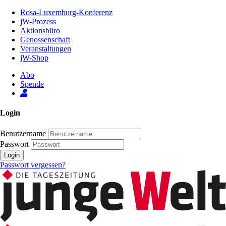
Zum
Rosa-Luxemburg-Konferenz
Inhalt
jW-Prozess
der
Aktionsbüro
Seite
Genossenschaft
Veranstaltungen
jW-Shop
Abo
Spende
Login
Benutzername
Passwort
Login
Passwort vergessen?