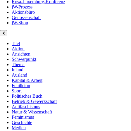
Rosa-Luxemburg-Konferenz
jW-Prozess
Aktionsbüro
Genossenschaft
jW-Shop
Titel
Aktion
Ansichten
Schwerpunkt
Thema
Inland
Ausland
Kapital & Arbeit
Feuilleton
Sport
Politisches Buch
Betrieb & Gewerkschaft
Antifaschismus
Natur & Wissenschaft
Feminismus
Geschichte
Medien