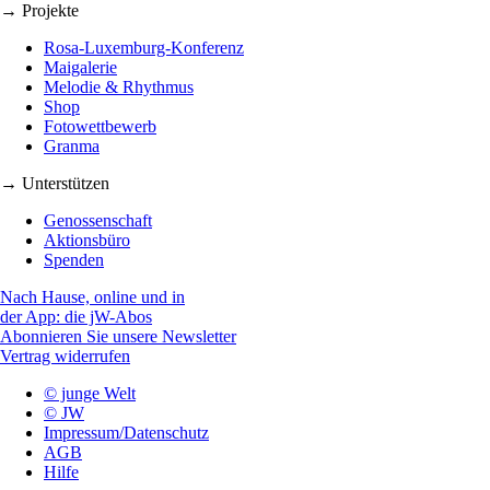
→ Projekte
Rosa-Luxemburg-Konferenz
Maigalerie
Melodie & Rhythmus
Shop
Fotowettbewerb
Granma
→ Unterstützen
Genossenschaft
Aktionsbüro
Spenden
Nach Hause, online und in
der App: die jW-Abos
Abonnieren Sie unsere Newsletter
Vertrag widerrufen
© junge Welt
© JW
Impressum/Datenschutz
AGB
Hilfe