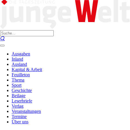
Ausgaben
Inland
Ausland
Kapital & Arbeit
Feuilleton
Thema
Sport
Geschichte
Beilage
Leserbriefe
Verlag
Veranstaltungen
Termine
Über uns