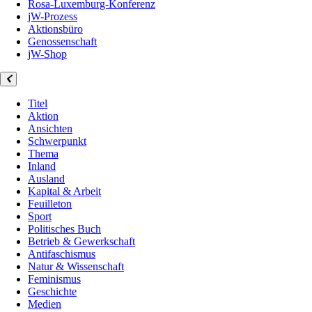
Rosa-Luxemburg-Konferenz
jW-Prozess
Aktionsbüro
Genossenschaft
jW-Shop
Titel
Aktion
Ansichten
Schwerpunkt
Thema
Inland
Ausland
Kapital & Arbeit
Feuilleton
Sport
Politisches Buch
Betrieb & Gewerkschaft
Antifaschismus
Natur & Wissenschaft
Feminismus
Geschichte
Medien