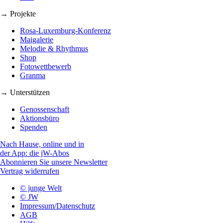
→ Projekte
Rosa-Luxemburg-Konferenz
Maigalerie
Melodie & Rhythmus
Shop
Fotowettbewerb
Granma
→ Unterstützen
Genossenschaft
Aktionsbüro
Spenden
Nach Hause, online und in
der App: die jW-Abos
Abonnieren Sie unsere Newsletter
Vertrag widerrufen
© junge Welt
© JW
Impressum/Datenschutz
AGB