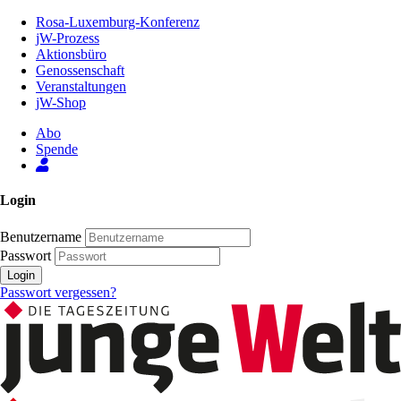
Zum
Rosa-Luxemburg-Konferenz
Inhalt
jW-Prozess
der
Aktionsbüro
Seite
Genossenschaft
Veranstaltungen
jW-Shop
Abo
Spende
Login
Benutzername
Passwort
Login
Passwort vergessen?