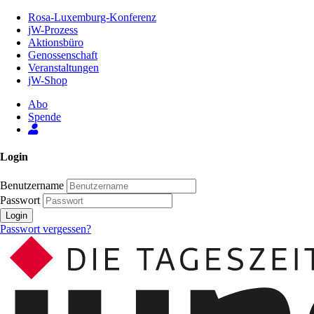
Zum
Rosa-Luxemburg-Konferenz
Inhalt
jW-Prozess
der
Aktionsbüro
Seite
Genossenschaft
Veranstaltungen
jW-Shop
Abo
Spende
Login
Benutzername
Passwort
Login
Passwort vergessen?