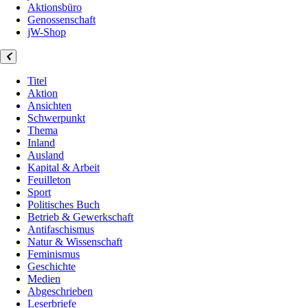
Aktionsbüro
Genossenschaft
jW-Shop
Titel
Aktion
Ansichten
Schwerpunkt
Thema
Inland
Ausland
Kapital & Arbeit
Feuilleton
Sport
Politisches Buch
Betrieb & Gewerkschaft
Antifaschismus
Natur & Wissenschaft
Feminismus
Geschichte
Medien
Abgeschrieben
Leserbriefe