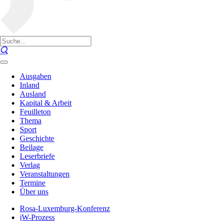
Ausgaben
Inland
Ausland
Kapital & Arbeit
Feuilleton
Thema
Sport
Geschichte
Beilage
Leserbriefe
Verlag
Veranstaltungen
Termine
Über uns
Rosa-Luxemburg-Konferenz
jW-Prozess