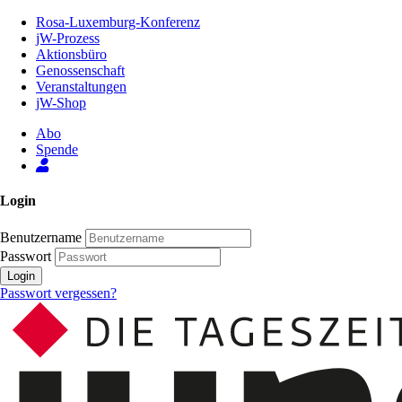
Zum
Rosa-Luxemburg-Konferenz
Inhalt
jW-Prozess
der
Aktionsbüro
Seite
Genossenschaft
Veranstaltungen
jW-Shop
Abo
Spende
Login
Benutzername
Passwort
Login
Passwort vergessen?