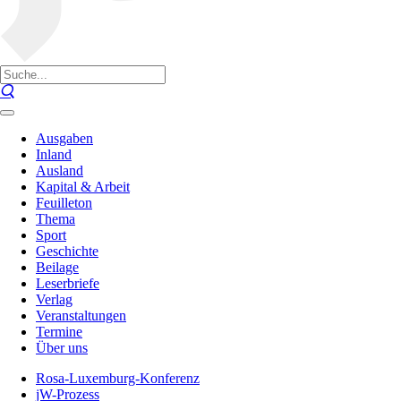
Ausgaben
Inland
Ausland
Kapital & Arbeit
Feuilleton
Thema
Sport
Geschichte
Beilage
Leserbriefe
Verlag
Veranstaltungen
Termine
Über uns
Rosa-Luxemburg-Konferenz
jW-Prozess