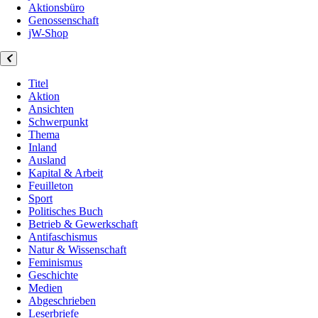
Aktionsbüro
Genossenschaft
jW-Shop
Titel
Aktion
Ansichten
Schwerpunkt
Thema
Inland
Ausland
Kapital & Arbeit
Feuilleton
Sport
Politisches Buch
Betrieb & Gewerkschaft
Antifaschismus
Natur & Wissenschaft
Feminismus
Geschichte
Medien
Abgeschrieben
Leserbriefe