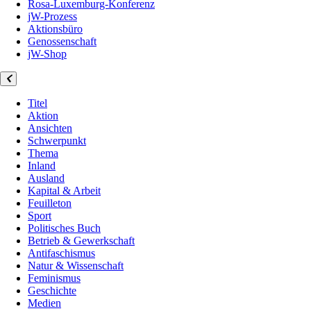
Rosa-Luxemburg-Konferenz
jW-Prozess
Aktionsbüro
Genossenschaft
jW-Shop
Titel
Aktion
Ansichten
Schwerpunkt
Thema
Inland
Ausland
Kapital & Arbeit
Feuilleton
Sport
Politisches Buch
Betrieb & Gewerkschaft
Antifaschismus
Natur & Wissenschaft
Feminismus
Geschichte
Medien