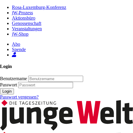
Zum
Rosa-Luxemburg-Konferenz
Inhalt
jW-Prozess
der
Aktionsbüro
Seite
Genossenschaft
Veranstaltungen
jW-Shop
Abo
Spende
Login
Benutzername
Passwort
Login
Passwort vergessen?