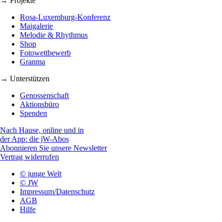
→ Projekte
Rosa-Luxemburg-Konferenz
Maigalerie
Melodie & Rhythmus
Shop
Fotowettbewerb
Granma
→ Unterstützen
Genossenschaft
Aktionsbüro
Spenden
Nach Hause, online und in
der App: die jW-Abos
Abonnieren Sie unsere Newsletter
Vertrag widerrufen
© junge Welt
© JW
Impressum/Datenschutz
AGB
Hilfe