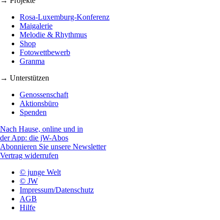
→ Projekte
Rosa-Luxemburg-Konferenz
Maigalerie
Melodie & Rhythmus
Shop
Fotowettbewerb
Granma
→ Unterstützen
Genossenschaft
Aktionsbüro
Spenden
Nach Hause, online und in
der App: die jW-Abos
Abonnieren Sie unsere Newsletter
Vertrag widerrufen
© junge Welt
© JW
Impressum/Datenschutz
AGB
Hilfe