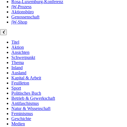
Rosa-Luxemburg-Konferenz
jW-Prozess
Aktionsbüro
Genossenschaft
jW-Shop
Titel
Aktion
Ansichten
Schwerpunkt
Thema
Inland
Ausland
Kapital & Arbeit
Feuilleton
Sport
Politisches Buch
Betrieb & Gewerkschaft
Antifaschismus
Natur & Wissenschaft
Feminismus
Geschichte
Medien