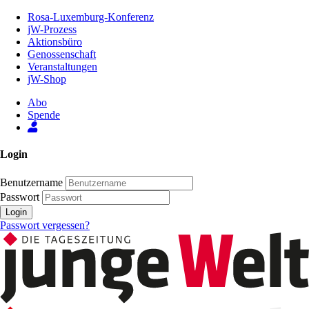
Zum
Rosa-Luxemburg-Konferenz
Inhalt
jW-Prozess
der
Aktionsbüro
Seite
Genossenschaft
Veranstaltungen
jW-Shop
Abo
Spende
Login
Benutzername
Passwort
Login
Passwort vergessen?