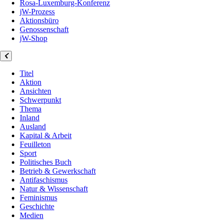
Rosa-Luxemburg-Konferenz
jW-Prozess
Aktionsbüro
Genossenschaft
jW-Shop
Titel
Aktion
Ansichten
Schwerpunkt
Thema
Inland
Ausland
Kapital & Arbeit
Feuilleton
Sport
Politisches Buch
Betrieb & Gewerkschaft
Antifaschismus
Natur & Wissenschaft
Feminismus
Geschichte
Medien