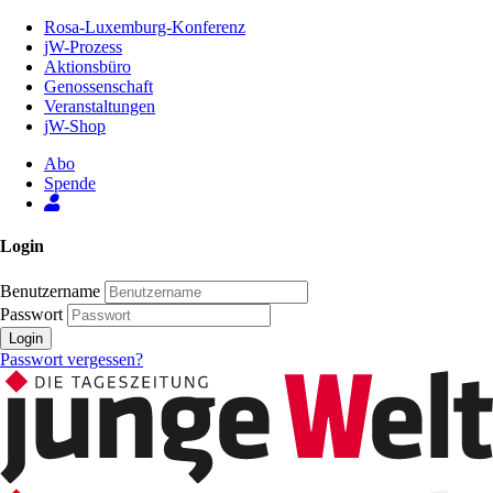
Zum
Rosa-Luxemburg-Konferenz
Inhalt
jW-Prozess
der
Aktionsbüro
Seite
Genossenschaft
Veranstaltungen
jW-Shop
Abo
Spende
Login
Benutzername
Passwort
Login
Passwort vergessen?