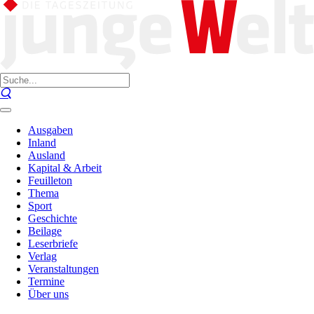
Ausgaben
Inland
Ausland
Kapital & Arbeit
Feuilleton
Thema
Sport
Geschichte
Beilage
Leserbriefe
Verlag
Veranstaltungen
Termine
Über uns