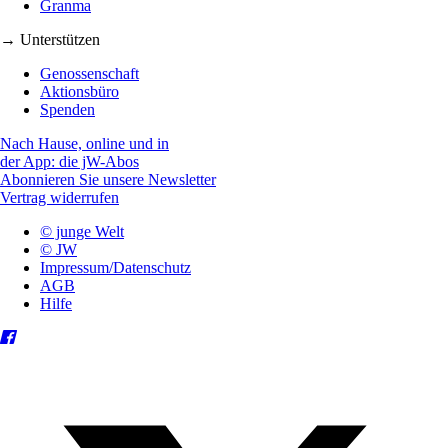
Granma
→ Unterstützen
Genossenschaft
Aktionsbüro
Spenden
Nach Hause, online und in
der App: die jW-Abos
Abonnieren Sie unsere Newsletter
Vertrag widerrufen
© junge Welt
© JW
Impressum/Datenschutz
AGB
Hilfe