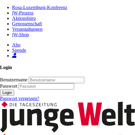
Zum
Rosa-Luxemburg-Konferenz
Inhalt
jW-Prozess
der
Aktionsbüro
Seite
Genossenschaft
Veranstaltungen
jW-Shop
Abo
Spende
Login
Benutzername
Passwort
Login
Passwort vergessen?