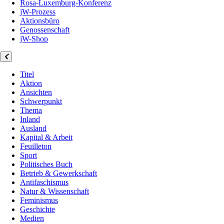
Rosa-Luxemburg-Konferenz
jW-Prozess
Aktionsbüro
Genossenschaft
jW-Shop
Titel
Aktion
Ansichten
Schwerpunkt
Thema
Inland
Ausland
Kapital & Arbeit
Feuilleton
Sport
Politisches Buch
Betrieb & Gewerkschaft
Antifaschismus
Natur & Wissenschaft
Feminismus
Geschichte
Medien