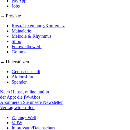
jW-App
Jobs
→ Projekte
Rosa-Luxemburg-Konferenz
Maigalerie
Melodie & Rhythmus
Shop
Fotowettbewerb
Granma
→ Unterstützen
Genossenschaft
Aktionsbüro
Spenden
Nach Hause, online und in
der App: die jW-Abos
Abonnieren Sie unsere Newsletter
Vertrag widerrufen
© junge Welt
© JW
Impressum/Datenschutz