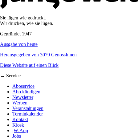
Sie lügen wie gedruckt.
Wir drucken, wie sie lügen.
Gegründet 1947
Ausgabe von heute
Herausgegeben von 3079 GenossInnen
Diese Website auf einen Blick
→ Service
Aboservice
Abo kündigen
Newsletter
Werben
Veranstaltungen
Terminkalender
Kontakt
Kiosk
jW-App
Jobs