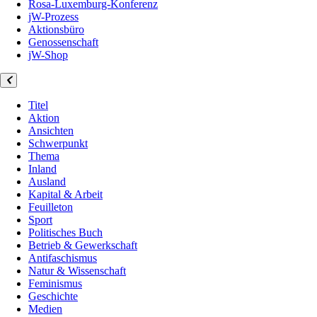
Rosa-Luxemburg-Konferenz
jW-Prozess
Aktionsbüro
Genossenschaft
jW-Shop
Titel
Aktion
Ansichten
Schwerpunkt
Thema
Inland
Ausland
Kapital & Arbeit
Feuilleton
Sport
Politisches Buch
Betrieb & Gewerkschaft
Antifaschismus
Natur & Wissenschaft
Feminismus
Geschichte
Medien