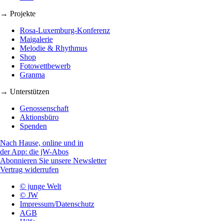
→ Projekte
Rosa-Luxemburg-Konferenz
Maigalerie
Melodie & Rhythmus
Shop
Fotowettbewerb
Granma
→ Unterstützen
Genossenschaft
Aktionsbüro
Spenden
Nach Hause, online und in
der App: die jW-Abos
Abonnieren Sie unsere Newsletter
Vertrag widerrufen
© junge Welt
© JW
Impressum/Datenschutz
AGB