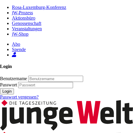
Zum
Rosa-Luxemburg-Konferenz
Inhalt
jW-Prozess
der
Aktionsbüro
Seite
Genossenschaft
Veranstaltungen
jW-Shop
Abo
Spende
Login
Benutzername
Passwort
Login
Passwort vergessen?