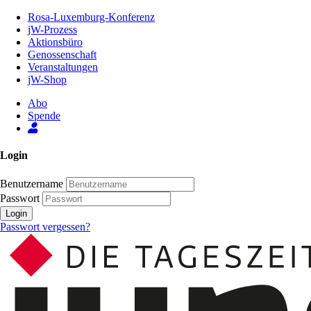
Zum
Rosa-Luxemburg-Konferenz
Inhalt
jW-Prozess
der
Aktionsbüro
Seite
Genossenschaft
Veranstaltungen
jW-Shop
Abo
Spende
Login
Benutzername
Passwort
Login
Passwort vergessen?