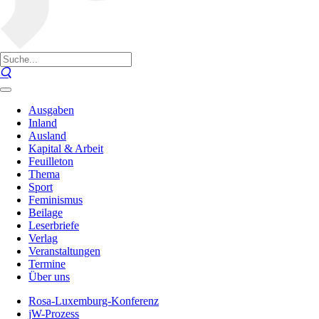
Ausgaben
Inland
Ausland
Kapital & Arbeit
Feuilleton
Thema
Sport
Feminismus
Beilage
Leserbriefe
Verlag
Veranstaltungen
Termine
Über uns
Rosa-Luxemburg-Konferenz
jW-Prozess