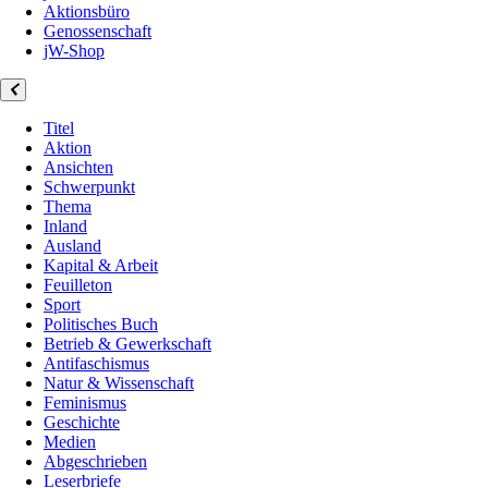
Aktionsbüro
Genossenschaft
jW-Shop
Titel
Aktion
Ansichten
Schwerpunkt
Thema
Inland
Ausland
Kapital & Arbeit
Feuilleton
Sport
Politisches Buch
Betrieb & Gewerkschaft
Antifaschismus
Natur & Wissenschaft
Feminismus
Geschichte
Medien
Abgeschrieben
Leserbriefe