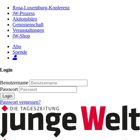
Zum
Rosa-Luxemburg-Konferenz
Inhalt
jW-Prozess
der
Aktionsbüro
Seite
Genossenschaft
Veranstaltungen
jW-Shop
Abo
Spende
Login
Benutzername
Passwort
Login
Passwort vergessen?