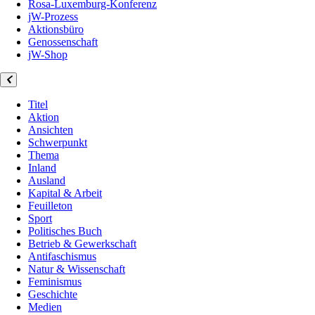
Rosa-Luxemburg-Konferenz
jW-Prozess
Aktionsbüro
Genossenschaft
jW-Shop
Titel
Aktion
Ansichten
Schwerpunkt
Thema
Inland
Ausland
Kapital & Arbeit
Feuilleton
Sport
Politisches Buch
Betrieb & Gewerkschaft
Antifaschismus
Natur & Wissenschaft
Feminismus
Geschichte
Medien