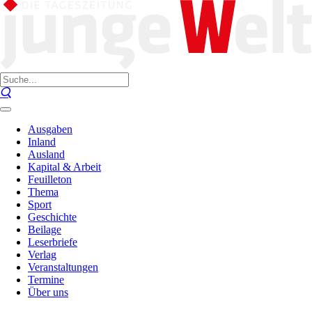
Ausgaben
Inland
Ausland
Kapital & Arbeit
Feuilleton
Thema
Sport
Geschichte
Beilage
Leserbriefe
Verlag
Veranstaltungen
Termine
Über uns