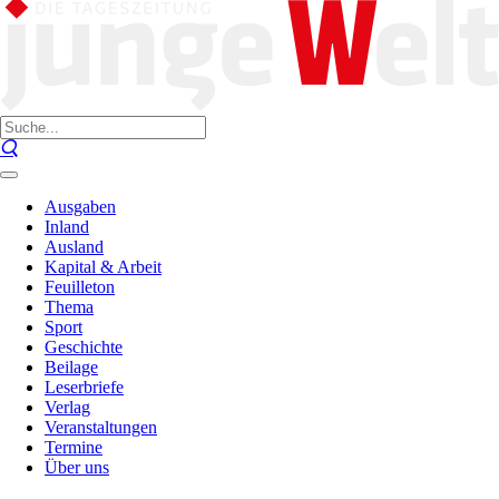
Ausgaben
Inland
Ausland
Kapital & Arbeit
Feuilleton
Thema
Sport
Geschichte
Beilage
Leserbriefe
Verlag
Veranstaltungen
Termine
Über uns