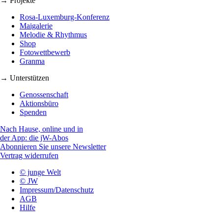
→ Projekte
Rosa-Luxemburg-Konferenz
Maigalerie
Melodie & Rhythmus
Shop
Fotowettbewerb
Granma
→ Unterstützen
Genossenschaft
Aktionsbüro
Spenden
Nach Hause, online und in
der App: die jW-Abos
Abonnieren Sie unsere Newsletter
Vertrag widerrufen
© junge Welt
© JW
Impressum/Datenschutz
AGB
Hilfe