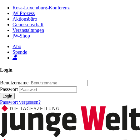
Zum
Rosa-Luxemburg-Konferenz
Inhalt
jW-Prozess
der
Aktionsbüro
Seite
Genossenschaft
Veranstaltungen
jW-Shop
Abo
Spende
Login
Benutzername
Passwort
Login
Passwort vergessen?