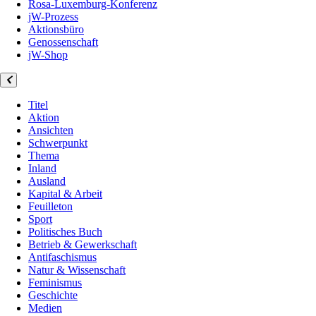
Rosa-Luxemburg-Konferenz
jW-Prozess
Aktionsbüro
Genossenschaft
jW-Shop
Titel
Aktion
Ansichten
Schwerpunkt
Thema
Inland
Ausland
Kapital & Arbeit
Feuilleton
Sport
Politisches Buch
Betrieb & Gewerkschaft
Antifaschismus
Natur & Wissenschaft
Feminismus
Geschichte
Medien