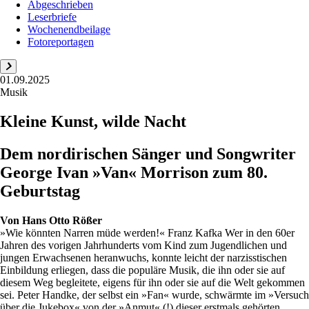
Abgeschrieben
Leserbriefe
Wochenendbeilage
Fotoreportagen
01.09.2025
Musik
Kleine Kunst, wilde Nacht
Dem nordirischen Sänger und Songwriter
George Ivan »Van« Morrison zum 80.
Geburtstag
Von
Hans Otto Rößer
»Wie könnten Narren müde werden!« Franz Kafka Wer in den 60er
Jahren des vorigen Jahrhunderts vom Kind zum Jugendlichen und
jungen Erwachsenen heranwuchs, konnte leicht der narzisstischen
Einbildung erliegen, dass die populäre Musik, die ihn oder sie auf
diesem Weg begleitete, eigens für ihn oder sie auf die Welt gekommen
sei. Peter Handke, der selbst ein »Fan« wurde, schwärmte im »Versuch
über die Jukebox« von der »Anmut« (!) dieser erstmals gehörten