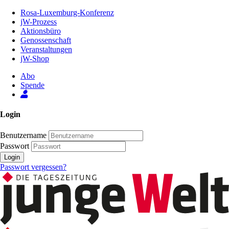
Zum
Rosa-Luxemburg-Konferenz
Inhalt
jW-Prozess
der
Aktionsbüro
Seite
Genossenschaft
Veranstaltungen
jW-Shop
Abo
Spende
Login
Benutzername
Passwort
Login
Passwort vergessen?