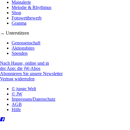
Maigalerie
Melodie & Rhythmus
Shop
Fotowettbewerb
Granma
→ Unterstützen
Genossenschaft
Aktionsbüro
Spenden
Nach Hause, online und in
der App: die jW-Abos
Abonnieren Sie unsere Newsletter
Vertrag widerrufen
© junge Welt
© JW
Impressum/Datenschutz
AGB
Hilfe