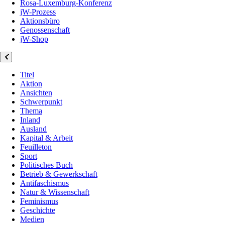
Rosa-Luxemburg-Konferenz
jW-Prozess
Aktionsbüro
Genossenschaft
jW-Shop
Titel
Aktion
Ansichten
Schwerpunkt
Thema
Inland
Ausland
Kapital & Arbeit
Feuilleton
Sport
Politisches Buch
Betrieb & Gewerkschaft
Antifaschismus
Natur & Wissenschaft
Feminismus
Geschichte
Medien