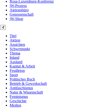
Rosa-Luxemburg-Konferenz
jW-Prozess
Aktionsbüro
Genossenschaft
jW-Shop
Titel
Aktion
Ansichten
Schwerpunkt
Thema
Inland
Ausland
Kapital & Arbeit
Feuilleton
Sport
Politisches Buch
Betrieb & Gewerkschaft
Antifaschismus
Natur & Wissenschaft
Feminismus
Geschichte
Medien