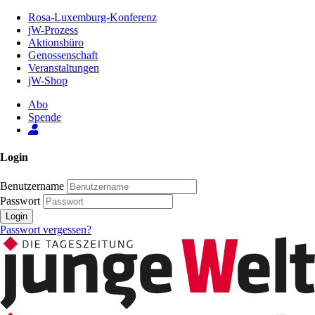
Zum
Rosa-Luxemburg-Konferenz
Inhalt
jW-Prozess
der
Aktionsbüro
Seite
Genossenschaft
Veranstaltungen
jW-Shop
Abo
Spende
Login
Benutzername
Passwort
Login
Passwort vergessen?