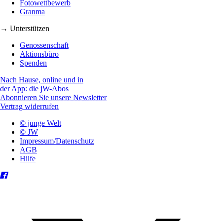
Fotowettbewerb
Granma
→ Unterstützen
Genossenschaft
Aktionsbüro
Spenden
Nach Hause, online und in
der App: die jW-Abos
Abonnieren Sie unsere Newsletter
Vertrag widerrufen
© junge Welt
© JW
Impressum/Datenschutz
AGB
Hilfe