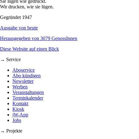
Sie lügen wie gedruckt.
Wir drucken, wie sie lügen.
Gegründet 1947
Ausgabe von heute
Herausgegeben von 3079 GenossInnen
Diese Website auf einen Blick
→ Service
Aboservice
Abo kündigen
Newsletter
Werben
Veranstaltungen
Terminkalender
Kontakt
Kiosk
jW-App
Jobs
→ Projekte