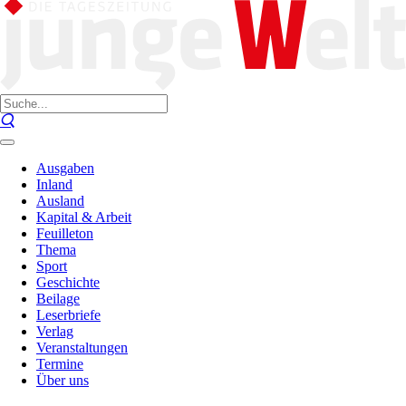
Ausgaben
Inland
Ausland
Kapital & Arbeit
Feuilleton
Thema
Sport
Geschichte
Beilage
Leserbriefe
Verlag
Veranstaltungen
Termine
Über uns