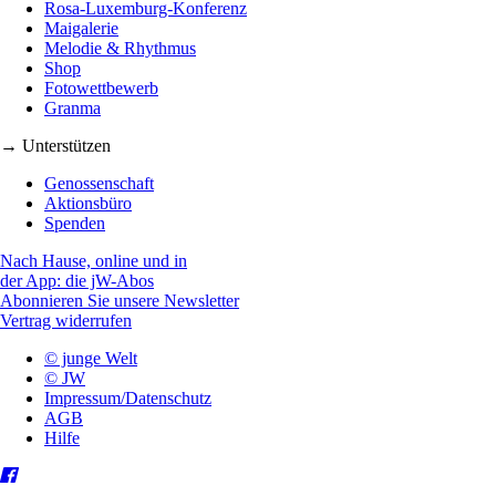
Rosa-Luxemburg-Konferenz
Maigalerie
Melodie & Rhythmus
Shop
Fotowettbewerb
Granma
→ Unterstützen
Genossenschaft
Aktionsbüro
Spenden
Nach Hause, online und in
der App: die jW-Abos
Abonnieren Sie unsere Newsletter
Vertrag widerrufen
© junge Welt
© JW
Impressum/Datenschutz
AGB
Hilfe