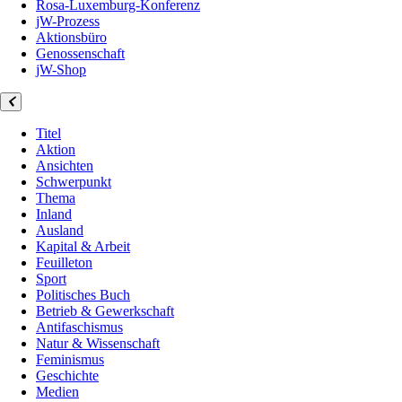
Rosa-Luxemburg-Konferenz
jW-Prozess
Aktionsbüro
Genossenschaft
jW-Shop
Titel
Aktion
Ansichten
Schwerpunkt
Thema
Inland
Ausland
Kapital & Arbeit
Feuilleton
Sport
Politisches Buch
Betrieb & Gewerkschaft
Antifaschismus
Natur & Wissenschaft
Feminismus
Geschichte
Medien