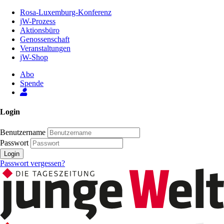
Zum
Rosa-Luxemburg-Konferenz
Inhalt
jW-Prozess
der
Aktionsbüro
Seite
Genossenschaft
Veranstaltungen
jW-Shop
Abo
Spende
Login
Benutzername
Passwort
Login
Passwort vergessen?