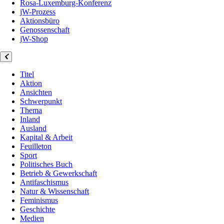
Rosa-Luxemburg-Konferenz
jW-Prozess
Aktionsbüro
Genossenschaft
jW-Shop
Titel
Aktion
Ansichten
Schwerpunkt
Thema
Inland
Ausland
Kapital & Arbeit
Feuilleton
Sport
Politisches Buch
Betrieb & Gewerkschaft
Antifaschismus
Natur & Wissenschaft
Feminismus
Geschichte
Medien