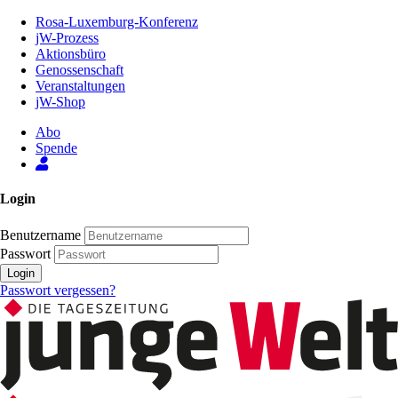
Zum
Rosa-Luxemburg-Konferenz
Inhalt
jW-Prozess
der
Aktionsbüro
Seite
Genossenschaft
Veranstaltungen
jW-Shop
Abo
Spende
Login
Benutzername
Passwort
Login
Passwort vergessen?