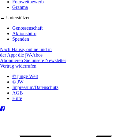
Fotowettbewerb
Granma
→ Unterstützen
Genossenschaft
Aktionsbüro
Spenden
Nach Hause, online und in
der App: die jW-Abos
Abonnieren Sie unsere Newsletter
Vertrag widerrufen
© junge Welt
© JW
Impressum/Datenschutz
AGB
Hilfe