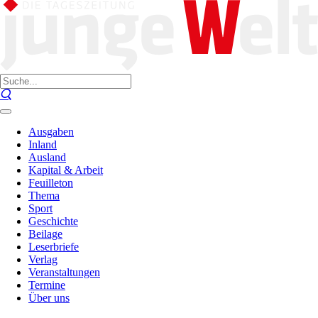
Ausgaben
Inland
Ausland
Kapital & Arbeit
Feuilleton
Thema
Sport
Geschichte
Beilage
Leserbriefe
Verlag
Veranstaltungen
Termine
Über uns