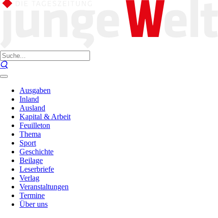
Ausgaben
Inland
Ausland
Kapital & Arbeit
Feuilleton
Thema
Sport
Geschichte
Beilage
Leserbriefe
Verlag
Veranstaltungen
Termine
Über uns