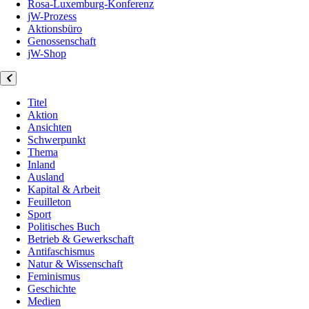
Rosa-Luxemburg-Konferenz
jW-Prozess
Aktionsbüro
Genossenschaft
jW-Shop
Titel
Aktion
Ansichten
Schwerpunkt
Thema
Inland
Ausland
Kapital & Arbeit
Feuilleton
Sport
Politisches Buch
Betrieb & Gewerkschaft
Antifaschismus
Natur & Wissenschaft
Feminismus
Geschichte
Medien