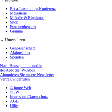
→ Projekte
Rosa-Luxemburg-Konferenz
Maigalerie
Melodie & Rhythmus
Shop
Fotowettbewerb
Granma
→ Unterstützen
Genossenschaft
Aktionsbüro
Spenden
Nach Hause, online und in
der App: die jW-Abos
Abonnieren Sie unsere Newsletter
Vertrag widerrufen
© junge Welt
© JW
Impressum/Datenschutz
AGB
Hilfe