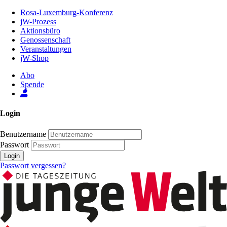
Zum
Rosa-Luxemburg-Konferenz
Inhalt
jW-Prozess
der
Aktionsbüro
Seite
Genossenschaft
Veranstaltungen
jW-Shop
Abo
Spende
Login
Benutzername
Passwort
Login
Passwort vergessen?