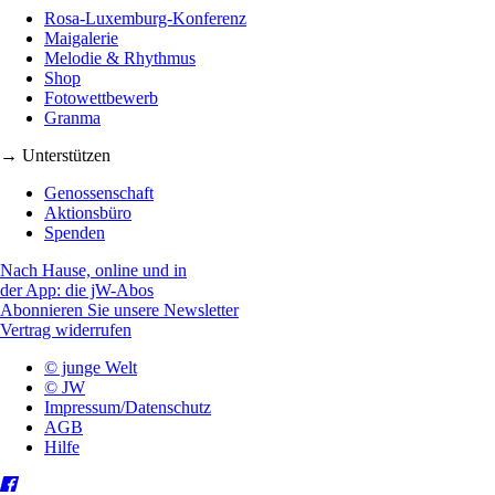
Rosa-Luxemburg-Konferenz
Maigalerie
Melodie & Rhythmus
Shop
Fotowettbewerb
Granma
→ Unterstützen
Genossenschaft
Aktionsbüro
Spenden
Nach Hause, online und in
der App: die jW-Abos
Abonnieren Sie unsere Newsletter
Vertrag widerrufen
© junge Welt
© JW
Impressum/Datenschutz
AGB
Hilfe