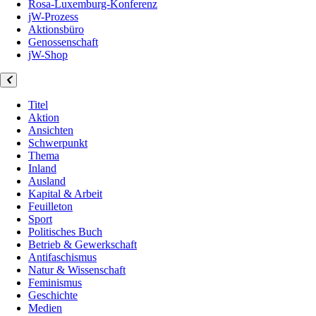
Rosa-Luxemburg-Konferenz
jW-Prozess
Aktionsbüro
Genossenschaft
jW-Shop
Titel
Aktion
Ansichten
Schwerpunkt
Thema
Inland
Ausland
Kapital & Arbeit
Feuilleton
Sport
Politisches Buch
Betrieb & Gewerkschaft
Antifaschismus
Natur & Wissenschaft
Feminismus
Geschichte
Medien