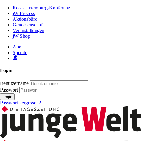
Zum
Rosa-Luxemburg-Konferenz
Inhalt
jW-Prozess
der
Aktionsbüro
Seite
Genossenschaft
Veranstaltungen
jW-Shop
Abo
Spende
Login
Benutzername
Passwort
Login
Passwort vergessen?