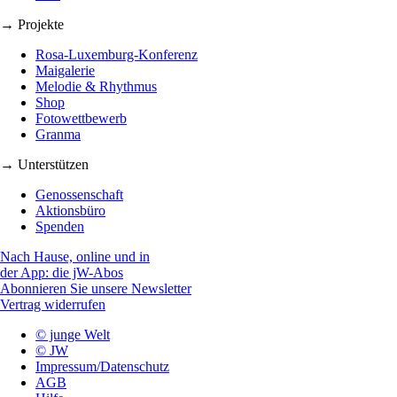
→ Projekte
Rosa-Luxemburg-Konferenz
Maigalerie
Melodie & Rhythmus
Shop
Fotowettbewerb
Granma
→ Unterstützen
Genossenschaft
Aktionsbüro
Spenden
Nach Hause, online und in
der App: die jW-Abos
Abonnieren Sie unsere Newsletter
Vertrag widerrufen
© junge Welt
© JW
Impressum/Datenschutz
AGB