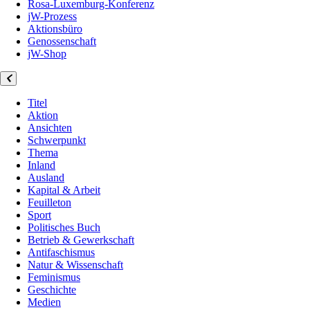
Rosa-Luxemburg-Konferenz
jW-Prozess
Aktionsbüro
Genossenschaft
jW-Shop
Titel
Aktion
Ansichten
Schwerpunkt
Thema
Inland
Ausland
Kapital & Arbeit
Feuilleton
Sport
Politisches Buch
Betrieb & Gewerkschaft
Antifaschismus
Natur & Wissenschaft
Feminismus
Geschichte
Medien