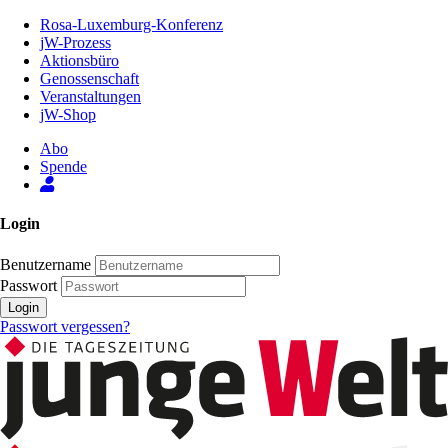
Zum
Rosa-Luxemburg-Konferenz
Inhalt
jW-Prozess
der
Aktionsbüro
Seite
Genossenschaft
Veranstaltungen
jW-Shop
Abo
Spende
Login
Benutzername
Passwort
Login
Passwort vergessen?